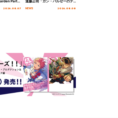
rden Party
遠藤正明「ガン・バルゼーのテ
n Party
ーマ」！ノンクレジットエンデ
2026.08.07
2026.08.08
NEWS
 Day.1レポ
ィング映像も公開！