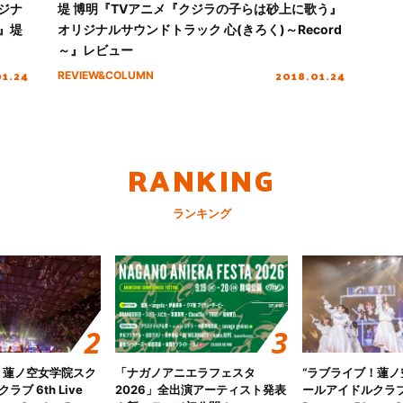
ジナ
堤 博明『TVアニメ『クジラの子らは砂上に歌う』
～』堤
オリジナルサウンドトラック 心(きろく)～Record
～』レビュー
01.24
2018.01.24
REVIEW&COLUMN
RANKING
ランキング
！蓮ノ空女学院スク
「ナガノアニエラフェスタ
“ラブライブ！蓮
ブ 6th Live
2026」全出演アーティスト発表
ールアイドルクラブ 6