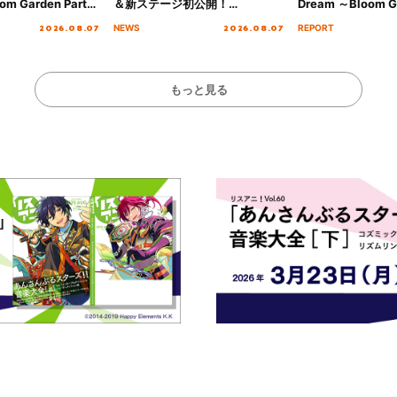
om Garden Party
＆新ステージ初公開！
Dream ～Bloom Ga
arden Party
GEARMANIAの参戦も決定し、
～ ＜Bloom Garde
2026.08.07
2026.08.07
NEWS
REPORT
公演＞” Day.2レポ
初となる第3ステージの全貌が明
Stage／埼玉公演＞”
らかに！
ート！
もっと見る