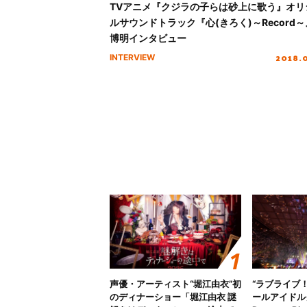
TVアニメ『クジラの子らは砂上に歌う』オリ
ルサウンドトラック『心(きろく)～Record
博明インタビュー
2018.
INTERVIEW
声優・アーティスト“堀江由衣”初
“ラブライブ
のディナーショー「堀江由衣 謎
ールアイドルクラ