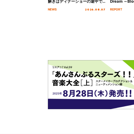
解きはディナーショーの途中で
Dream ～Blo
2026」キービジュアル＆グッズ
～ ＜Bloom G
2026.08.07
NEWS
REPORT
ラインナップが公開！
Stage／埼玉
ート！