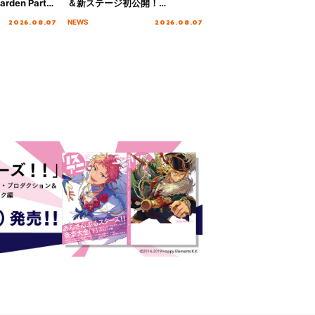
rden Party
＆新ステージ初公開！
n Party
GEARMANIAの参戦も決定し、
2026.08.07
2026.08.07
NEWS
 Day.1レポ
初となる第3ステージの全貌が明
らかに！