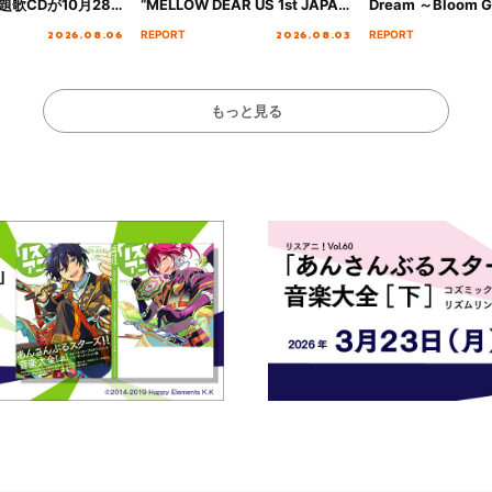
歌CDが10月28
“MELLOW DEAR US 1st JAPAN
Dream ～Bloom Ga
決定！
Tour Final「NICE to meet YOU
～ ＜Bloom Garde
2026.08.06
2026.08.03
REPORT
REPORT
!!」Dear 横浜BUNTAI”をレポー
Stage／埼玉公演＞”
ト!!
ート！
もっと見る