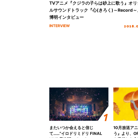
TVアニメ『クジラの子らは砂上に歌う』オリ
ルサウンドトラック『心(きろく)～Record
博明インタビュー
2018.
INTERVIEW
またいつか会えると信じ
10月放送ア
て……“イロドリミドリ FINAL
う』より、O