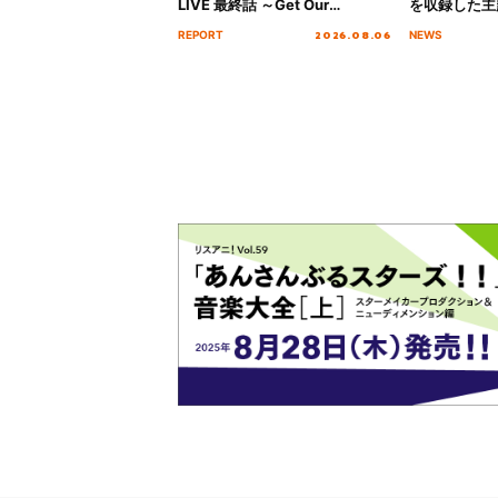
LIVE 最終話 ～Get Our
を収録した主題
MIRAI!!!!!!!!!!!!!!～”10年の活動
日にリリース
2026.08.06
REPORT
NEWS
を経てファイナルを迎える本公
演をレポート