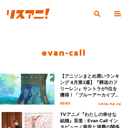
evan-call
【アニソンまとめ買いランキ
ング 4月第3週】『葬送のフ
リーレン』サントラが1位を
獲得！「ブルーアーカイブ」
キャラクターソングシリーズ
2024.04.24
NEWS
が3作ランクイン
TVアニメ『わたしの幸せな
結婚』音楽：Evan Call イン
タビュー／美世と清霞の関係