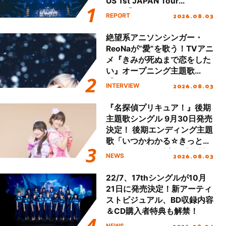
US 1st JAPAN Tour
Final「NICE to meet YOU
2026.08.03
REPORT
!!」Dear 横浜BUNTAI”をレポ
ート!!
絶望系アニソンシンガー・
ReoNaが“愛”を歌う！TVアニ
メ『きみが死ぬまで恋をした
い』オープニング主題歌
「Amore」インタビュー
2026.08.03
INTERVIEW
『名探偵プリキュア！』後期
主題歌シングル 9月30日発売
決定！ 後期エンディング主題
歌「いつかわかる☆きっとあ
える」TVサイズ先行配信開
2026.08.03
NEWS
始！
22/7、17thシングルが10月
21日に発売決定！新アーティ
ストビジュアル、BD収録内容
＆CD購入者特典も解禁！
2026.08.04
NEWS