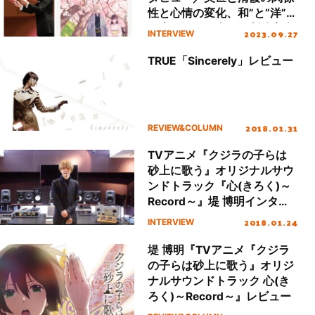
性と心情の変化、和”と“洋”の
要素が混ざり合った劇伴音楽
2023.09.27
INTERVIEW
のこだわり
TRUE「Sincerely」レビュー
2018.01.31
REVIEW&COLUMN
TVアニメ『クジラの子らは
砂上に歌う』オリジナルサウ
ンドトラック『心(きろく)～
Record～』堤 博明インタビ
ュー
2018.01.24
INTERVIEW
堤 博明『TVアニメ『クジラ
の子らは砂上に歌う』オリジ
ナルサウンドトラック 心(き
ろく)～Record～』レビュー