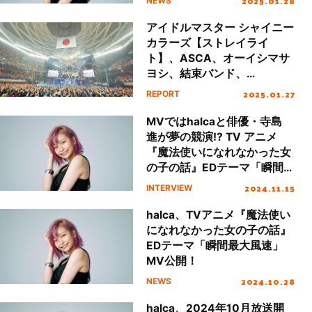
2025.01.28
NEWS
アイドルマスター シャイニー
カラーズ【ストレイライ
ト】、ASCA、オーイシマサ
ヨシ、結束バンド、
KOTOKO、TrySail、halca、
2025.01.27
REPORT
FLOWの熱演で終幕！“リスア
ニ！LIVE 2025”最終日とな
MVではhalcaと俳優・寺島
るSUNDAY STAGE 速報レポ
進が夢の競演!? TV アニメ
ート！
『魔法使いになれなかった女
の子の話』EDテーマ「瞬間最
大風速」、そしてhalca作詞
2024.11.15
INTERVIEW
曲「ほんとしょーがない」の
魅力に迫る！
halca、TVアニメ『魔法使い
になれなかった女の子の話』
EDテーマ「瞬間最大風速」
MV公開！
2024.10.28
NEWS
halca、2024年10月放送開