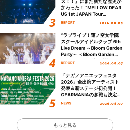
ズ！！』にまた新たな歴史が
加わった！ “MELLOW DEAR
US 1st JAPAN Tour
Final「NICE to meet YOU
2026.08.03
REPORT
!!」Dear 横浜BUNTAI”をレポ
ート!!
“ラブライブ！蓮ノ空女学院
スクールアイドルクラブ 6th
Live Dream ～Bloom Garden
Party～ ＜Bloom Garden
Party Stage／埼玉公演＞”
2026.08.07
REPORT
Day.1レポート！
「ナガノアニエラフェスタ
2026」全出演アーティスト
発表＆新ステージ初公開！
GEARMANIAの参戦も決定
し、初となる第3ステージの
2026.08.07
NEWS
全貌が明らかに！
もっと見る