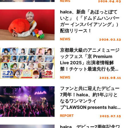
2026.04.03
NEWS
halca、新曲「あほっとぽて
いと」（「ドムドムハンバー
ガー インスパイアソング」）
配信リリース！
2026.02.13
NEWS
京都最大級のアニメミュージ
ックフェス「京 Premium
Live 2025」出演者情報解
禁！チケット最速先行も受付
開始！
2025.08.11
NEWS
ファンと共に迎えたデビュー
7周年！halca、約1年ぶりと
なるワンマンライ
ブ“LAWSON presents halca
live 2025 playloud -ROAD
2025.07.15
REPORT
TO 777 special-”を振り返
る！
halca、デビュー7周年記念ワ