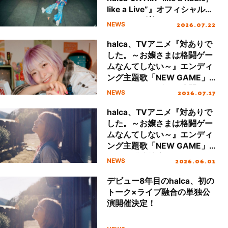
like a Live”』オフィシャルレ
ポートが到着！
2026.07.22
NEWS
halca、TVアニメ『対ありで
した。～お嬢さまは格闘ゲー
ムなんてしない～』エンディ
ング主題歌「NEW GAME」
ミュージックビデオ公開！
2026.07.17
NEWS
halca、TVアニメ『対ありで
した。～お嬢さまは格闘ゲー
ムなんてしない～』エンディ
ング主題歌「NEW GAME」8
月19日発売決定！
2026.06.01
NEWS
デビュー8年目のhalca、初の
トーク×ライブ融合の単独公
演開催決定！