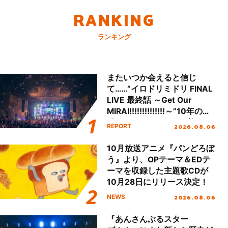
RANKING
ランキング
またいつか会えると信じ
て……“イロドリミドリ FINAL
LIVE 最終話 ～Get Our
MIRAI!!!!!!!!!!!!!!～”10年の活
動を経てファイナルを迎える
2026.08.06
REPORT
本公演をレポート
10月放送アニメ『パンどろぼ
う』より、OPテーマ＆EDテ
ーマを収録した主題歌CDが
10月28日にリリース決定！
2026.08.06
NEWS
『あんさんぶるスター