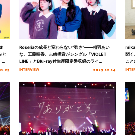
th
Roseliaの成長と変わらない“強さ”――相羽あい
mi
みと
な、工藤晴香、志崎樺音がシングル「VIOLET
聞く
」
LINE」とBlu-ray付生産限定盤収録のライ
こと
語る
ブ“Farbe”を語る
ちが
01.25
2023.12.14
INTERVIEW
INTE