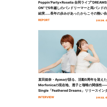
Poppin’Party×Roselia 合同ライブ“DREAMS
ON”で5年越しのバンドリーマーと両バンド
結実……長年の歩みがあったからこその熱い
イブがここに！
2026.
REPORT
直田姫奈・Ayasaが語る、活動5周年を迎えた
Morfonicaの現在地、透子と瑠唯の関係性――
Single「Feathered Dreams」リリースイン
ュー
2025.
INTERVIEW