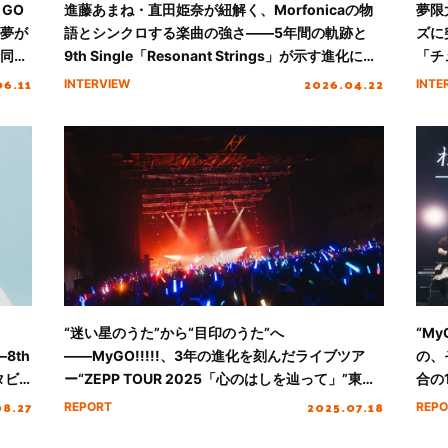
 GO
進藤あまね・直田姫奈が紐解く、Morfonicaの物
夢限
の夢が
語とシンクロする楽曲の強さ――5年間の軌跡と
ズに
合同ラ
9th Single「Resonant Strings」が示す進化に迫
「チ
る！
06.11
2026.04.22
INTERVIEW
INTE
“迷い星のうた”から“目印のうた”へ
“My
8th
――MyGO!!!!!、3年の進化を刻んだライブツア
の、
タビ
ー“ZEPP TOUR 2025「心のはしを辿って」”東京
合の
公演レポート
圧巻
08.27
2025.07.18
REPORT
REPO