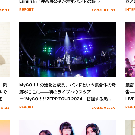
Lumina」”神奈川公演が示すバンドの核心
点と
想い
07.17
2024.07.03
REPORT
INTE
月、岡
MyGO!!!!!の進化と成長、バンドという集合体の奇
濃密
界 で
跡がここに――初のライブハウスツア
告――
る
ー“MyGO!!!!! ZEPP TOUR 2024「彷徨する渇
LIV
望」”東京公演レポート
04.25
2024.02.29
REPORT
REPO