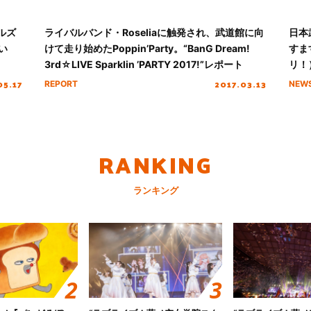
ルズ
ライバルバンド・Roseliaに触発され、武道館に向
日本
い
けて走り始めたPoppin’Party。“BanG Dream!
すま
3rd☆LIVE Sparklin ’PARTY 2017!”レポート
リ！
Sin
05.17
2017.03.13
REPORT
NEW
RANKING
ランキング