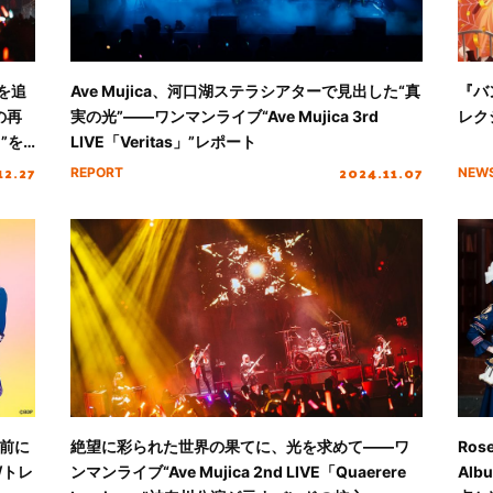
ーを追
Ave Mujica、河口湖ステラシアターで見出した“真
『バ
の再
実の光”――ワンマンライブ“Ave Mujica 3rd
レク
」”を
LIVE「Veritas」”レポート
12.27
2024.11.07
REPORT
NEW
を前に
絶望に彩られた世界の果てに、光を求めて――ワ
Ro
/トレ
ンマンライブ“Ave Mujica 2nd LIVE「Quaerere
Al