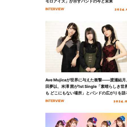
モロアイズ」が示すバンドの今と未来
2024.
INTERVIEW
Ave Mujicaが世界に与えた衝撃――渡瀬結
田夢以、米澤 茜が1st Single「素晴らしき世
も どこにもない場所」とバンドの広がりを語
2024.
INTERVIEW