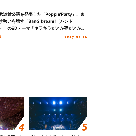
武道館公演を発表した「Poppin‘Party」、ま
す勢いを増す「BanG Dream!（バンド
）」のEDテーマ「キラキラだとか夢だとか～
g Girls～」発売中！！
2017.02.16
S