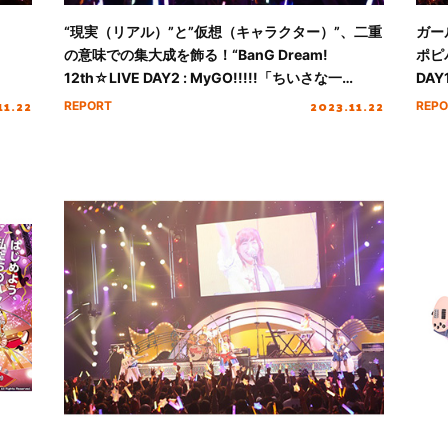
“現実（リアル）”と”仮想（キャラクター）”、二重
ガー
の意味での集大成を飾る！“BanG Dream!
ポピパ
12th☆LIVE DAY2 : MyGO!!!!!「ちいさな一
DAY1
瞬」”レポート
Pop
11.22
2023.11.22
REPORT
REPO