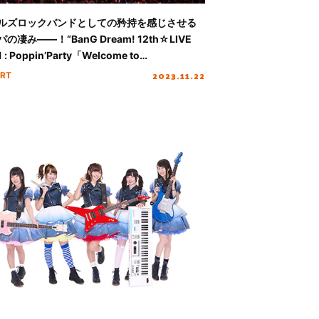
ルズロックバンドとしての矜持を感じさせる
の凄み――！“BanG Dream! 12th☆LIVE
 : Poppin’Party「Welcome to
pin’Land」“レポート
2023.11.22
RT