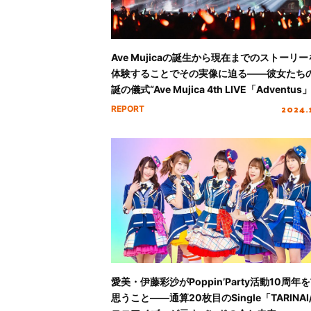
Ave Mujicaの誕生から現在までのストーリ
体験することでその実像に迫る――彼女たち
誕の儀式“Ave Mujica 4th LIVE「Adventus
振り返る
2024.
REPORT
愛美・伊藤彩沙がPoppin’Party活動10周年
思うこと――通算20枚目のSingle「TARINAI