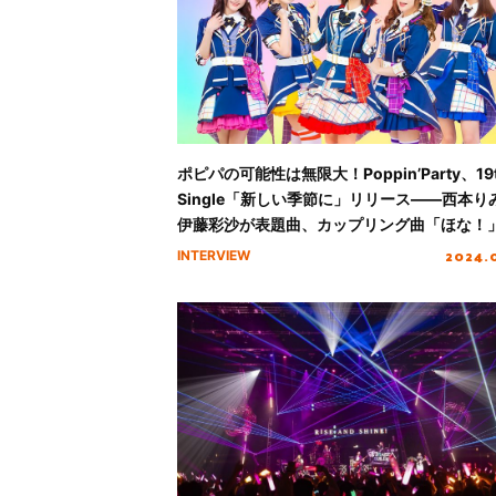
ポピパの可能性は無限大！Poppin’Party、19
Single「新しい季節に」リリース――西本り
伊藤彩沙が表題曲、カップリング曲「ほな！
「Chu Chueen!」、新たなポピパの魅力を
2024.
INTERVIEW