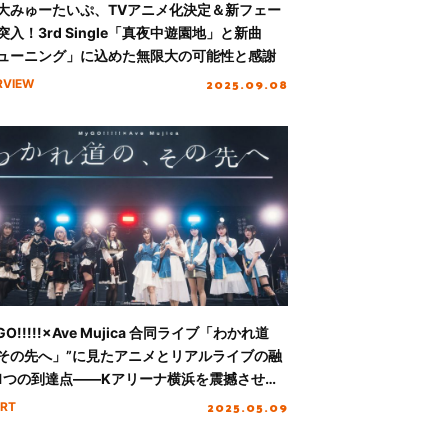
大みゅーたいぷ、TVアニメ化決定＆新フェー
突入！3rd Single「真夜中遊園地」と新曲
ューニング」に込めた無限大の可能性と感謝
2025.09.08
RVIEW
GO!!!!!×Ave Mujica 合同ライブ「わかれ道
その先へ」”に見たアニメとリアルライブの融
1つの到達点――Kアリーナ横浜を震撼させた
のステージの記録
2025.05.09
RT