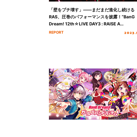
「壁をブチ壊す」――まだまだ進化し続ける
RAS、圧巻のパフォーマンスを披露！“BanG
Dream! 12th☆LIVE DAY3 : RAISE A
SUILEN「REVEAL」”レポート
2023.
REPORT