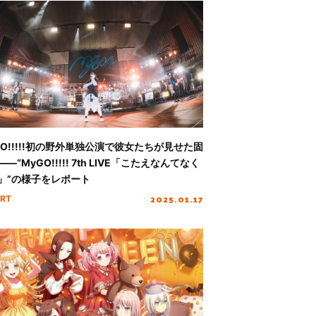
GO!!!!!初の野外単独公演で彼女たちが見せた固
―“MyGO!!!!! 7th LIVE「こたえなんてなく
」”の様子をレポート
2025.01.17
RT