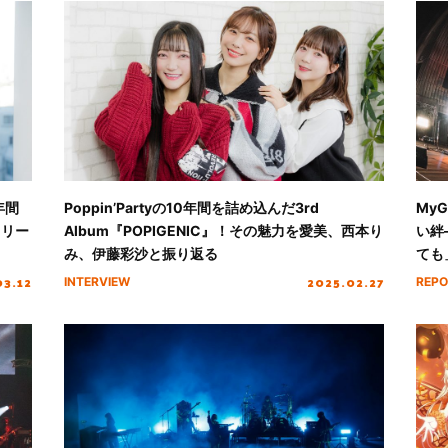
年間
Poppin’Partyの10年間を詰め込んだ3rd
My
リリー
Album『POPIGENIC』！その魅力を愛美、西本り
い絆―
み、伊藤彩沙と振り返る
ても
03.12
2025.02.27
INTERVIEW
REPO