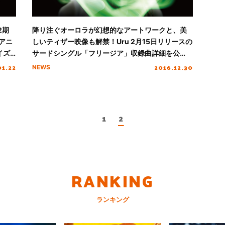
2期
降り注ぐオーロラが幻想的なアートワークと、美
アニ
しいティザー映像も解禁！Uru 2月15日リリースの
イズ
サードシングル「フリージア」収録曲詳細を公
開！
01.22
2016.12.30
NEWS
1
2
RANKING
ランキング