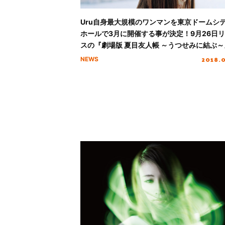
Uru自身最大規模のワンマンを東京ドームシ
ホールで3月に開催する事が決定！9月26日
スの『劇場版 夏目友人帳 ～うつせみに結ぶ～
題歌「remember」詳細解禁
2018.
NEWS