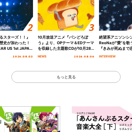
るスターズ！！』
10月放送アニメ『パンどろぼ
絶望系アニソンシ
歴史が加わった！
う』より、OPテーマ＆EDテーマ
ReoNaが“愛”を
AR US 1st JAPAN
を収録した主題歌CDが10月28
『きみが死ぬまで
NICE to meet YOU
日にリリース決定！
オープニング主題歌
2026.08.03
2026.08.06
NEWS
INTERVIEW
横浜BUNTAI”をレポー
インタビュー
もっと見る