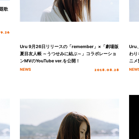
題歌
09.26
Uru 9月26日リリースの「remember」×「劇場版
Ur
夏目友人帳 ～うつせみに結ぶ～」コラボレーショ
わり
ンMVのYouTube ver.を公開！
ニメ
ぶ～
2018.08.28
NEWS
NEW
とコ