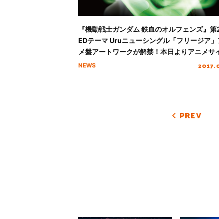
『機動戦士ガンダム 鉄血のオルフェンズ』第
EDテーマ Uruニューシングル「フリージア」
メ盤アートワークが解禁！本日よりアニメサ
の楽曲配信もスタート！
2017.
NEWS
PREV