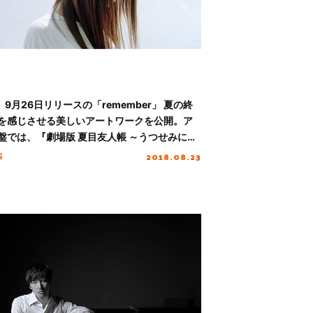
u、9月26日リリースの「remember」 夏の終
を感じさせる美しいアートワークを公開。ア
盤では、『劇場版 夏目友人帳 ～うつせみに結
』描き下ろしトリプルニャンコ先生イラスト
2018.08.23
S
ラボレーション！