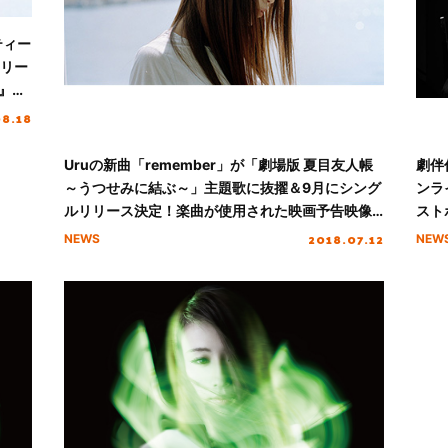
ティー
リリー
』主
08.18
Uruの新曲「remember」が「劇場版 夏目友人帳
劇伴
～うつせみに結ぶ～」主題歌に抜擢＆9月にシング
ンラ
ルリリース決定！楽曲が使用された映画予告映像
スト
も公開！！
2018.07.12
NEWS
NEW