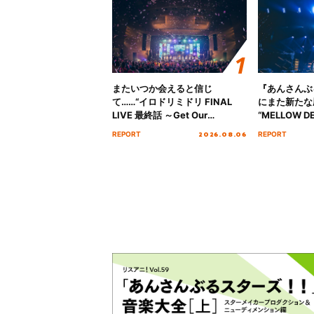
またいつか会えると信じ
『あんさんぶ
て……“イロドリミドリ FINAL
にまた新たな
LIVE 最終話 ～Get Our
“MELLOW DE
MIRAI!!!!!!!!!!!!!!～”10年の活動
Tour Final「
2026.08.06
REPORT
REPORT
を経てファイナルを迎える本公
!!」Dear 
演をレポート
ト!!