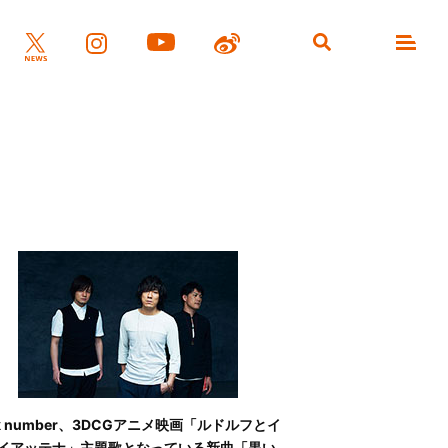
ck number、3DCGアニメ映画「ルドルフとイ
イアッテナ」主題歌となっている新曲「黒い