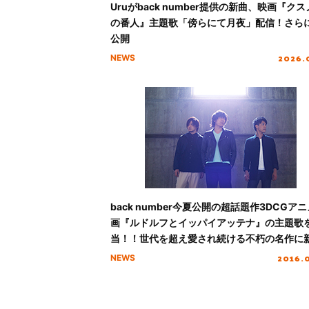
Uruがback number提供の新曲、映画『ク
の番人』主題歌「傍らにて月夜」配信！さら
公開
2026.
NEWS
back number今夏公開の超話題作3DCGア
画『ルドルフとイッパイアッテナ』の主題歌
当！！世代を超え愛され続ける不朽の名作に
「黒い猫の歌」を書き下ろし！
2016.
NEWS