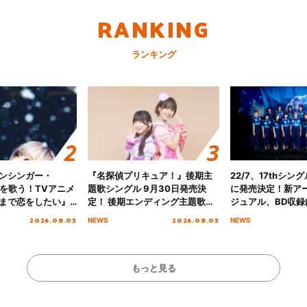
RANKING
ランキング
ンシンガー・
『名探偵プリキュア！』後期主
22/7、17thシン
愛”を歌う！TVアニメ
題歌シングル 9月30日発売決
に発売決定！新ア
まで恋をしたい』
定！ 後期エンディング主題歌
ジュアル、BD収録
主題歌「Amore」
「いつかわかる☆きっとあえ
入者特典も解禁！
2026.08.03
2026.08.03
NEWS
NEWS
る」TVサイズ先行配信開始！
もっと見る