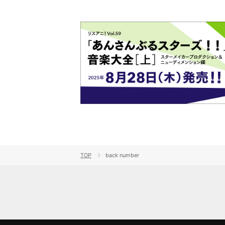
TOP
back number