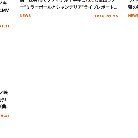
スノキ
ー“ミラーボールとシャンデリア”ライブレポートが
猫の
にMV
到着！
ース
2016.07.26
NEWS
NEW
01.21
ニメ映
を担
新曲
06.15