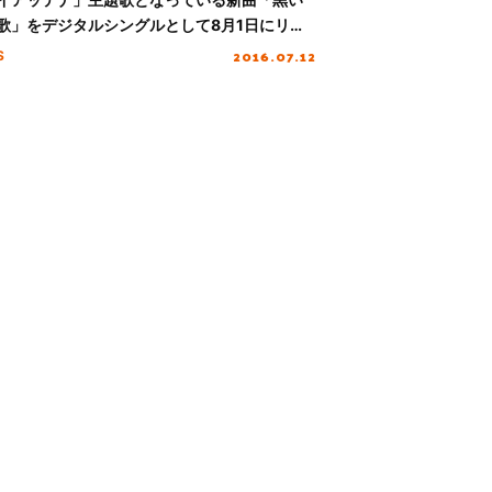
歌」をデジタルシングルとして8月1日にリリ
！！今夜自身の番組でフル音源初オンエア
2016.07.12
S