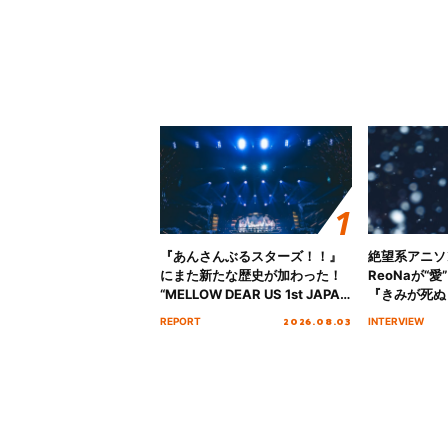
『あんさんぶるスターズ！！』
絶望系アニソ
にまた新たな歴史が加わった！
ReoNaが“
“MELLOW DEAR US 1st JAPAN
『きみが死ぬ
Tour Final「NICE to meet YOU
オープニング
2026.08.03
REPORT
INTERVIEW
!!」Dear 横浜BUNTAI”をレポー
インタビュー
ト!!