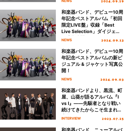
2024.09.19
NEWS
開！
和楽器バンド、デビュー10周
年記念ベストアルバム「初回
限定LIVE盤」収録「Best
Live Selection」ダイジェス
ト映像公開！
2024.09.13
NEWS
和楽器バンド、デビュー10周
年記念ベストアルバムの新ビ
ジュアル & ジャケット写真公
開！
2024.09.03
NEWS
和楽器バンドより、黒流、町
屋、山葵が語るアルバム『I
vs I』――先駆者となり戦い
続けてきたからこそ生まれた
本作について、アニメのOP
2023.07.25
INTERVIEW
テーマも担当した『刃牙』シ
リーズへの熱い想いに迫る
和楽器バンド、ニューアルバ