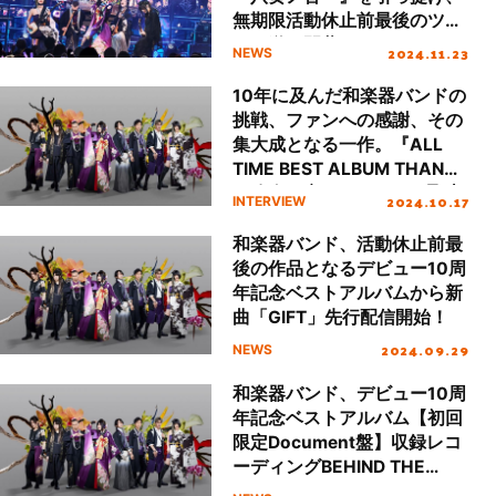
無期限活動休止前最後のツア
ーが遂に開幕！
2024.11.23
NEWS
10年に及んだ和楽器バンドの
挑戦、ファンへの感謝、その
集大成となる一作。『ALL
TIME BEST ALBUM THANKS
～八奏ノ音～』いぶくろ聖志
2024.10.17
INTERVIEW
＆蜷川べに インタビュー
和楽器バンド、活動休止前最
後の作品となるデビュー10周
年記念ベストアルバムから新
曲「GIFT」先行配信開始！
2024.09.29
NEWS
和楽器バンド、デビュー10周
年記念ベストアルバム【初回
限定Document盤】収録レコ
ーディングBEHIND THE
SCENEダイジェスト映像公