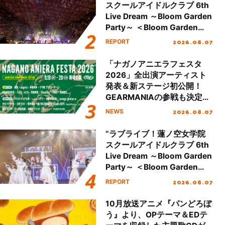
スクールアイドルクラブ 6th
Live Dream ～Bloom Garden
Party～ ＜Bloom Garden
Party Stage／埼玉公演＞”
2026.08.07
REPORT
Day.2レポート！
「ナガノアニエラフェスタ
2026」全出演アーティスト
発表＆新ステージ初公開！
GEARMANIAの参戦も決定
し、初となる第3ステージの
2026.08.07
NEWS
全貌が明らかに！
“ラブライブ！蓮ノ空女学院
スクールアイドルクラブ 6th
Live Dream ～Bloom Garden
Party～ ＜Bloom Garden
Party Stage／埼玉公演＞”
2026.08.07
REPORT
Day.1レポート！
10月放送アニメ『パンどろぼ
う』より、OPテーマ＆EDテ