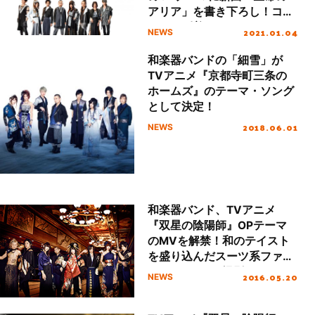
アリア」を書き下ろし！コメ
ントも到着！
2021.01.04
NEWS
和楽器バンドの「細雪」が
TVアニメ『京都寺町三条の
ホームズ』のテーマ・ソング
として決定！
2018.06.01
NEWS
和楽器バンド、TVアニメ
『双星の陰陽師』OPテーマ
のMVを解禁！和のテイスト
を盛り込んだスーツ系ファッ
ションでMVを撮影！
2016.05.20
NEWS