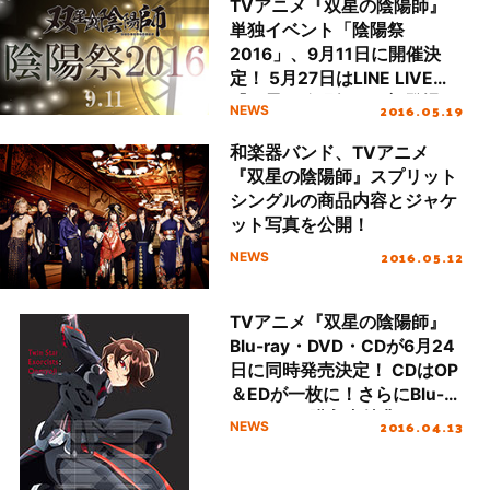
TVアニメ『双星の陰陽師』
単独イベント「陰陽祭
2016」、9月11日に開催決
定！ 5月27日はLINE LIVEに
『双星の陰陽師』が初登場！
2016.05.19
NEWS
潘 めぐみ・福山 潤・浪川大
輔が出演！
和楽器バンド、TVアニメ
『双星の陰陽師』スプリット
シングルの商品内容とジャケ
ット写真を公開！
2016.05.12
NEWS
TVアニメ『双星の陰陽師』
Blu-ray・DVD・CDが6月24
日に同時発売決定！ CDはOP
＆EDが一枚に！さらにBlu-
ray＆DVD購入者特典に、キ
2016.04.13
NEWS
ャスト出演のイベント優先申
込券も！