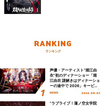
RANKING
ランキング
声優・アーティスト“堀江由
衣”初のディナーショー「堀
江由衣 謎解きはディナーショ
ーの途中で 2026」キービジ
ュアル＆グッズラインナップ
2026.08.07
NEWS
が公開！
“ラブライブ！蓮ノ空女学院