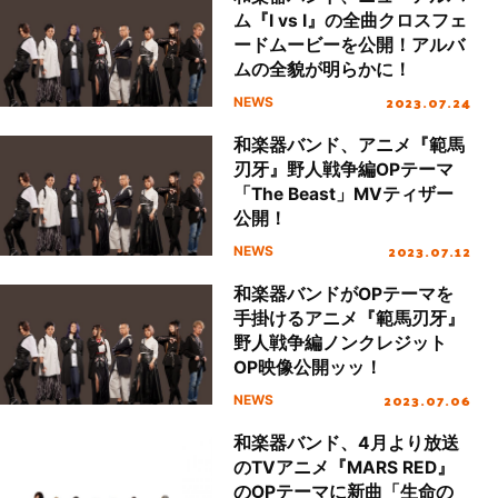
ム『I vs I』の全曲クロスフェ
ードムービーを公開！アルバ
ムの全貌が明らかに！
2023.07.24
NEWS
和楽器バンド、アニメ『範馬
刃牙』野人戦争編OPテーマ
「The Beast」MVティザー
公開！
2023.07.12
NEWS
和楽器バンドがOPテーマを
手掛けるアニメ『範馬刃牙』
野人戦争編ノンクレジット
OP映像公開ッッ！
2023.07.06
NEWS
和楽器バンド、4月より放送
のTVアニメ『MARS RED』
のOPテーマに新曲「生命の