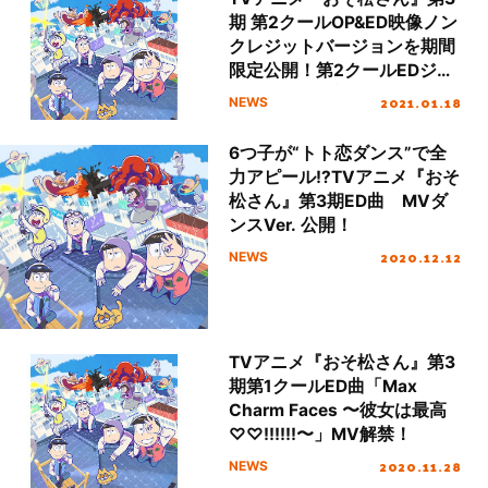
期 第2クールOP&ED映像ノン
クレジットバージョンを期間
限定公開！第2クールEDジャ
ケット写真も初解禁！
2021.01.18
NEWS
6つ子が“トト恋ダンス”で全
力アピール!?TVアニメ『おそ
松さん』第3期ED曲 MVダ
ンスVer. 公開！
2020.12.12
NEWS
TVアニメ『おそ松さん』第3
期第1クールED曲「Max
Charm Faces 〜彼女は最高
♡♡!!!!!!〜」MV解禁！
2020.11.28
NEWS