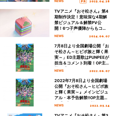
PR
2025.04.28
NEWS
TVアニメ『おそ松さん』第4
期制作決定！意味深な4期解
禁ビジュアル＆解禁PV公
開！6つ子声優陣からもコメ
ントも到着！
2024.06.07
NEWS
7月8日より全国劇場公開「お
そ松さん～ヒピポ族と輝く果
実～」ED主題歌はPUNPEEが
担当＆コメント到着！OP主
題歌「はなまるぴっぴはよい
2022.06.07
NEWS
こだけ 令和ver.」の配信も決
定！
2022年7月8日より全国劇場
公開『おそ松さん～ヒピポ族
と輝く果実～』メインビジュ
アル・本予告解禁!!OP主題歌
は「A応P」。“おそ松さん”始
2022.05.14
NEWS
まりの楽曲が令和に蘇る!!
TVアニメ『おそ松さん』第3