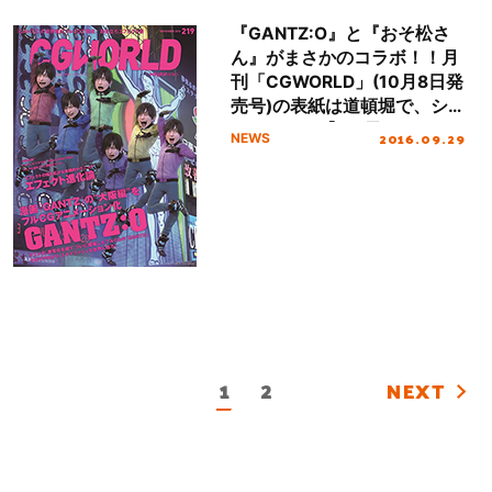
『GANTZ:O』と『おそ松さ
ん』がまさかのコラボ！！月
刊「CGWORLD」(10月8日発
売号)の表紙は道頓堀で、シ
ェーをする【6つ子の西さ
2016.09.29
NEWS
ん】！
1
2
NEXT