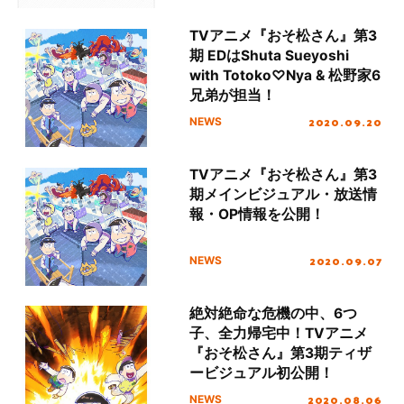
TVアニメ『おそ松さん』第3
期 EDはShuta Sueyoshi
with Totoko♡Nya & 松野家6
兄弟が担当！
2020.09.20
NEWS
TVアニメ『おそ松さん』第3
期メインビジュアル・放送情
報・OP情報を公開！
2020.09.07
NEWS
絶対絶命な危機の中、6つ
子、全力帰宅中！TVアニメ
『おそ松さん』第3期ティザ
ービジュアル初公開！
2020.08.06
NEWS