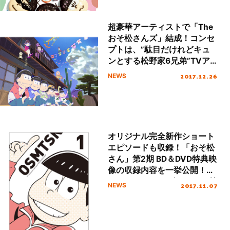
超豪華アーティストで「The
おそ松さんズ」結成！コンセ
プトは、”駄目だけれどキュ
ンとする松野家6兄弟”TVア
ニメ『おそ松さん』第2クー
2017.12.26
NEWS
ル新EDが決定！
オリジナル完全新作ショート
エピソードも収録！「おそ松
さん」第2期 BD＆DVD特典映
像の収録内容を一挙公開！
TVアニメは2018年1月より第
2017.11.07
NEWS
2クール放送開始が決定！！