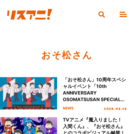
おそ松さん
「おそ松さん」10周年スペシ
ャルイベント「10th
ANNIVERSARY
OSOMATSUSAN SPECIAL
6DAYS 開幕祭」総勢12名の
2026.05.15
NEWS
キャラクターが並ぶイベント
ビジュアル解禁！
TVアニメ『魔入りました！
入間くん』、『おそ松さん』
とのコラボビジュアル解禁！