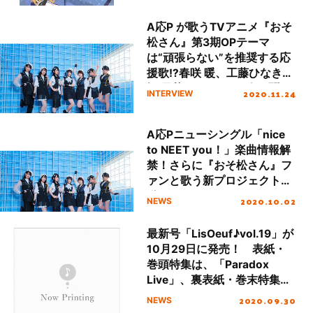
A応P が歌うTVアニメ『おそ
松さん』第3期OPテーマ
は“頑張らない”を推奨する応
援歌!?春咲 暖、工藤ひなき、
堤 雪菜のメンバー3人に聞く
2020.11.24
INTERVIEW
新曲「nice to NEET you！」
の魅力とは――。
A応Pニューシングル「nice
to NEET you！」楽曲情報解
禁！さらに『おそ松さん』フ
ァンと歌う新プロジェクト始
動！
2020.10.02
NEWS
最新号「LisOeuf♪vol.19」が
10月29日に発売！ 表紙・
巻頭特集は、「Paradox
Live」、裏表紙・巻末特集は
TVアニメ「おそ松さん」に
2020.09.30
NEWS
決定!!