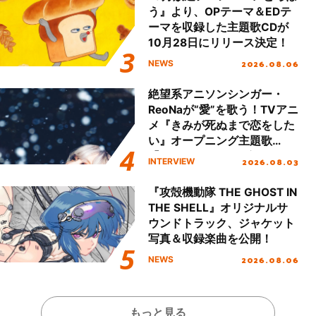
う』より、OPテーマ＆EDテ
ーマを収録した主題歌CDが
10月28日にリリース決定！
2026.08.06
NEWS
絶望系アニソンシンガー・
ReoNaが“愛”を歌う！TVアニ
メ『きみが死ぬまで恋をした
い』オープニング主題歌
「Amore」インタビュー
2026.08.03
INTERVIEW
『攻殻機動隊 THE GHOST IN
THE SHELL』オリジナルサ
ウンドトラック、ジャケット
写真＆収録楽曲を公開！
2026.08.06
NEWS
もっと見る