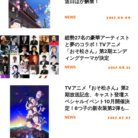
送日ほか解禁！
2017.09.09
NEWS
総勢27名の豪華アーティスト
と夢のコラボ！TVアニメ
「おそ松さん」第2期エンデ
ィングテーマが決定
2017.08.11
NEWS
TVアニメ『おそ松さん』第2
期放送記念、キャスト登壇ス
ペシャルイベント10月開催決
定！6つ子の新衣装第2弾も初
解禁！
2017.07.07
NEWS