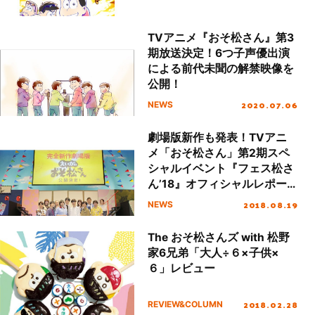
TVアニメ『おそ松さん』第3
期放送決定！6つ子声優出演
による前代未聞の解禁映像を
公開！
2020.07.06
NEWS
劇場版新作も発表！TVアニ
メ「おそ松さん」第2期スペ
シャルイベント『フェス松さ
ん’18』オフィシャルレポー
ト
2018.08.19
NEWS
The おそ松さんズ with 松野
家6兄弟「大人÷６×子供×
６」レビュー
2018.02.28
REVIEW&COLUMN