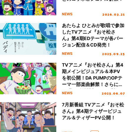
2026.03.21
NEWS
あたらよ ひとみが歌唱で参加
したTVアニメ『おそ松さ
ん』第4期EDテーマが各バー
ジョン配信＆CD発売！
2025.09.25
NEWS
TVアニメ『おそ松さん』第4
期メインビジュアル＆本PV
を初公開！DA PUMPのOPテ
ーマ一部楽曲解禁！さらに、
ED曲＆放送情報ほか一挙解
2025.06.07
NEWS
禁！
7月新番組 TVアニメ『おそ松
さん』第4期ティザービジュ
アル＆ティザーPV公開！