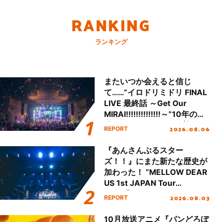
RANKING
ランキング
またいつか会えると信じ
て……“イロドリミドリ FINAL
LIVE 最終話 ～Get Our
MIRAI!!!!!!!!!!!!!!～”10年の活
動を経てファイナルを迎える
2026.08.06
REPORT
本公演をレポート
『あんさんぶるスター
ズ！！』にまた新たな歴史が
加わった！ “MELLOW DEAR
US 1st JAPAN Tour
Final「NICE to meet YOU
2026.08.03
REPORT
!!」Dear 横浜BUNTAI”をレポ
ート!!
10月放送アニメ『パンどろぼ