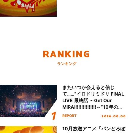
RANKING
ランキング
またいつか会えると信じ
て……“イロドリミドリ FINAL
LIVE 最終話 ～Get Our
MIRAI!!!!!!!!!!!!!!～”10年の活
動を経てファイナルを迎える
2026.08.06
REPORT
本公演をレポート
10月放送アニメ『パンどろぼ