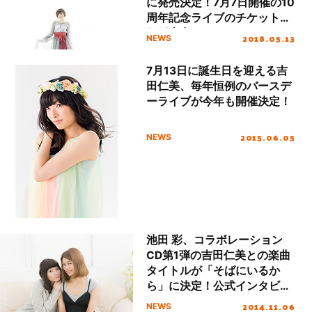
に発売決定！7月7日開催の10
周年記念ライブのチケット先
行販売中！
2018.05.13
NEWS
7月13日に誕生日を迎える吉
田仁美、毎年恒例のバースデ
ーライブが今年も開催決定！
2015.06.05
NEWS
池田 彩、コラボレーション
CD第1弾の吉田仁美との楽曲
タイトルが「そばにいるか
ら」に決定！公式インタビュ
ーも到着！
2014.11.06
NEWS