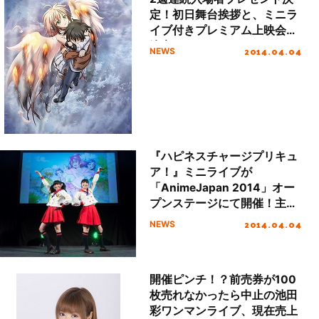
定！初日舞台挨拶と、ミニラ
イブ付きプレミアム上映会も
決定！
2014.04.04
NEWS
『ハピネスチャージプリキュ
ア！』ミニライブが
「AnimeJapan 2014」オー
プンステージにて開催！主題
歌歌手からのステージ後コメ
2014.04.04
NEWS
ントも到着！
開催ピンチ！？前売券が100
枚売れなかったら中止の池田
彩ワンマンライブ、現在売上