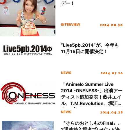
デー！
2014.08.30
INTERVIEW
“Live5pb.2014”が、今年も
11月15日に開催決定！
2014.07.26
NEWS
「Animelo Summer Live
2014 -ONENESS-」出演アー
ティスト追加発表！藍井エイ
ル、T.M.Revolution、堀江由
衣、プリキュアサマーレイン
2014.04.28
NEWS
ボー！の出演が決定！
『そらのおとしものFinal』、
2週連続入場者プレゼント決