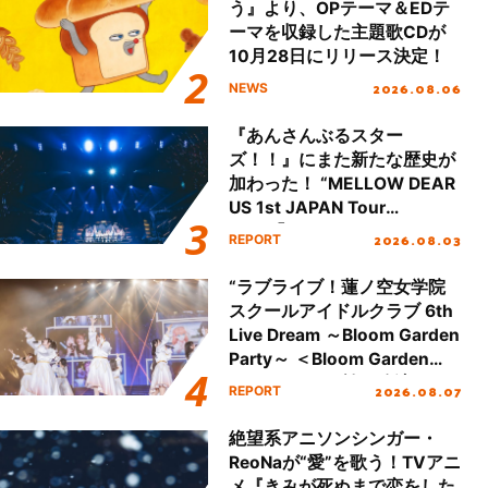
う』より、OPテーマ＆EDテ
ーマを収録した主題歌CDが
10月28日にリリース決定！
2026.08.06
NEWS
『あんさんぶるスター
ズ！！』にまた新たな歴史が
加わった！ “MELLOW DEAR
US 1st JAPAN Tour
Final「NICE to meet YOU
2026.08.03
REPORT
!!」Dear 横浜BUNTAI”をレポ
ート!!
“ラブライブ！蓮ノ空女学院
スクールアイドルクラブ 6th
Live Dream ～Bloom Garden
Party～ ＜Bloom Garden
Party Stage／埼玉公演＞”
2026.08.07
REPORT
Day.1レポート！
絶望系アニソンシンガー・
ReoNaが“愛”を歌う！TVアニ
メ『きみが死ぬまで恋をした