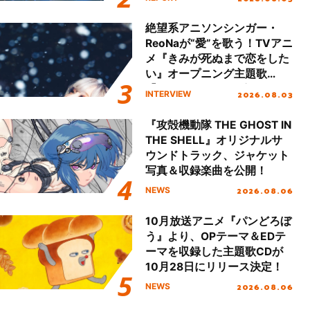
!!」Dear 横浜BUNTAI”をレポ
ート!!
絶望系アニソンシンガー・
ReoNaが“愛”を歌う！TVアニ
メ『きみが死ぬまで恋をした
い』オープニング主題歌
「Amore」インタビュー
2026.08.03
INTERVIEW
『攻殻機動隊 THE GHOST IN
THE SHELL』オリジナルサ
ウンドトラック、ジャケット
写真＆収録楽曲を公開！
2026.08.06
NEWS
10月放送アニメ『パンどろぼ
う』より、OPテーマ＆EDテ
ーマを収録した主題歌CDが
10月28日にリリース決定！
2026.08.06
NEWS