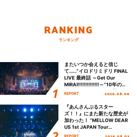
RANKING
ランキング
またいつか会えると信じ
て……“イロドリミドリ FINAL
LIVE 最終話 ～Get Our
MIRAI!!!!!!!!!!!!!!～”10年の活
動を経てファイナルを迎える
2026.08.06
REPORT
本公演をレポート
『あんさんぶるスター
ズ！！』にまた新たな歴史が
加わった！ “MELLOW DEAR
US 1st JAPAN Tour
Final「NICE to meet YOU
2026.08.03
REPORT