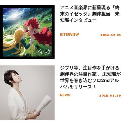
アニメ音楽界に新星現る『終
末のイゼッタ』劇伴担当 未
知瑠インタビュー
2016.12.21
INTERVIEW
ジブリ等、注目作を手がける
劇伴界の注目作家 、未知瑠が
世界を巻き込むソロ2ndアル
バムをリリース！
2015.05.29
NEWS