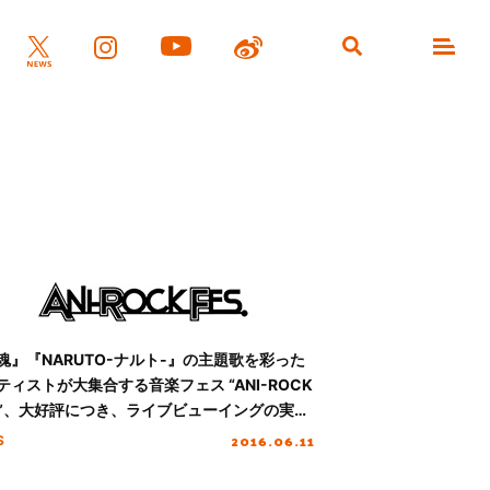
魂』『NARUTO-ナルト-』の主題歌を彩った
ティストが大集合する音楽フェス “ANI-ROCK
S.”、大好評につき、ライブビューイングの実施
定！
2016.06.11
S