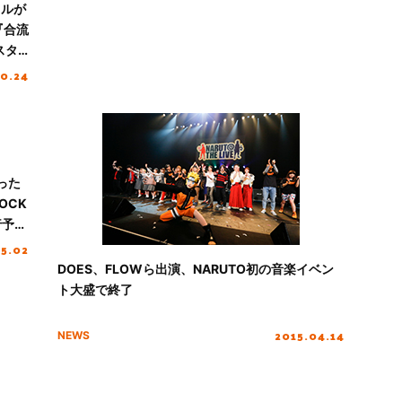
トルが
5『合流
スタ
10.24
った
OCK
行予約
05.02
DOES、FLOWら出演、NARUTO初の音楽イベン
ト大盛で終了
2015.04.14
NEWS