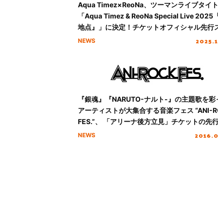
Aqua Timez×ReoNa、ツーマンライブタイ
「Aqua Timez & ReoNa Special Live 202
地点』」に決定！チケットオフィシャル先行
ート！
2025.
NEWS
『銀魂』『NARUTO-ナルト-』の主題歌を彩
アーティストが大集合する音楽フェス “ANI-R
FES.”、 「アリーナ後方立見」チケットの先
受付が決定！
2016.
NEWS