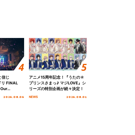
と信じ
アニメ15周年記念！『うたの☆
 FINAL
プリンスさまっ♪ マジLOVE』シ
Our
リーズの特別企画が続々決定！
!!!～”10年の活動
2026.08.06
2026.08.01
NEWS
を迎える本公