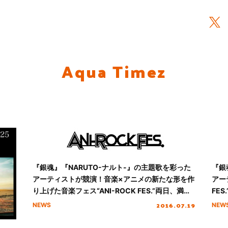
Aqua Timez
『銀魂』『NARUTO-ナルト-』の主題歌を彩った
『銀
アーティストが競演！音楽×アニメの新たな形を作
アー
り上げた音楽フェス“ANI-ROCK FES.”両日、満員
FE
御礼で大団円！
が決
2016.07.19
NEWS
NEW