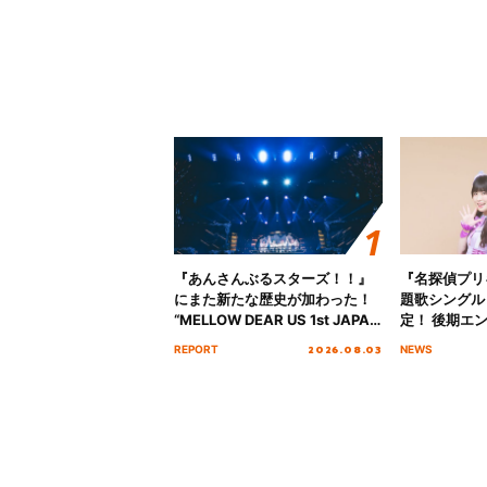
『あんさんぶるスターズ！！』
『名探偵プリ
にまた新たな歴史が加わった！
題歌シングル
“MELLOW DEAR US 1st JAPAN
定！ 後期エ
Tour Final「NICE to meet YOU
「いつかわか
2026.08.03
REPORT
NEWS
!!」Dear 横浜BUNTAI”をレポー
る」TVサイ
ト!!