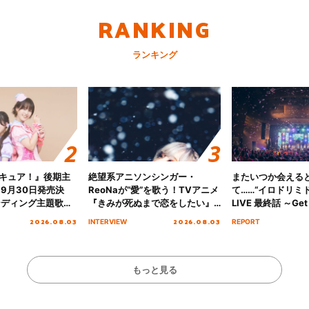
RANKING
ランキング
キュア！』後期主
絶望系アニソンシンガー・
またいつか会える
 9月30日発売決
ReoNaが“愛”を歌う！TVアニメ
て……“イロドリミドリ
ンディング主題歌
『きみが死ぬまで恋をしたい』
LIVE 最終話 ～Get 
る☆きっとあえ
オープニング主題歌「Amore」
MIRAI!!!!!!!!!!!
2026.08.03
2026.08.03
INTERVIEW
REPORT
ズ先行配信開始！
インタビュー
を経てファイナル
演をレポート
もっと見る