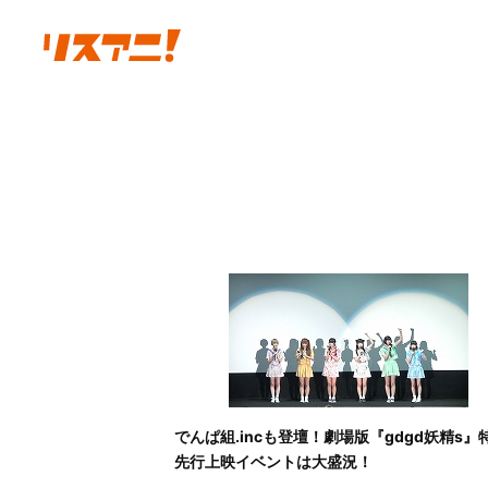
でんぱ組.incも登壇！劇場版『gdgd妖精s』
先行上映イベントは大盛況！