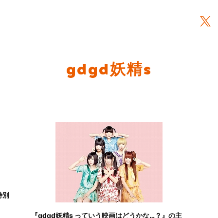
gdgd妖精s
特別
『gdgd妖精s っていう映画はどうかな…？』の主