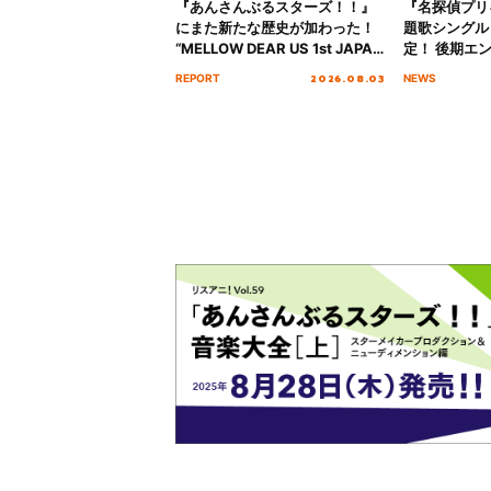
『あんさんぶるスターズ！！』
『名探偵プリ
にまた新たな歴史が加わった！
題歌シングル
“MELLOW DEAR US 1st JAPAN
定！ 後期エ
Tour Final「NICE to meet YOU
「いつかわか
2026.08.03
REPORT
NEWS
!!」Dear 横浜BUNTAI”をレポー
る」TVサイ
ト!!