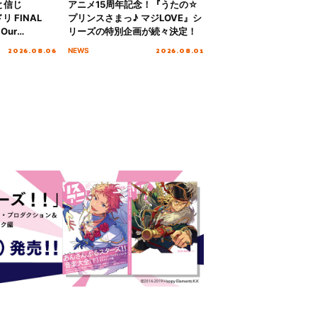
と信じ
アニメ15周年記念！『うたの☆
 FINAL
プリンスさまっ♪ マジLOVE』シ
Our
リーズの特別企画が続々決定！
!!!～”10年の活動
2026.08.06
2026.08.01
NEWS
を迎える本公