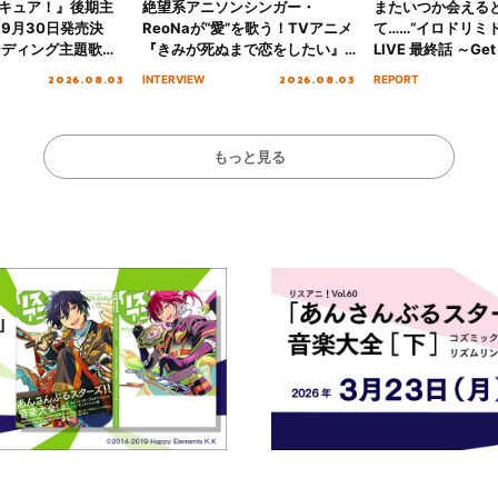
キュア！』後期主
絶望系アニソンシンガー・
またいつか会える
 9月30日発売決
ReoNaが“愛”を歌う！TVアニメ
て……“イロドリミドリ
ンディング主題歌
『きみが死ぬまで恋をしたい』
LIVE 最終話 ～Get 
る☆きっとあえ
オープニング主題歌「Amore」
MIRAI!!!!!!!!!!!
2026.08.03
2026.08.03
INTERVIEW
REPORT
ズ先行配信開始！
インタビュー
を経てファイナル
演をレポート
もっと見る