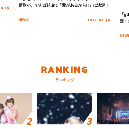
題歌が、でんぱ組.inc「愛があるから!!」に決定！
09.13
『g
2014.06.30
NEWS
定！
NEW
RANKING
ランキング