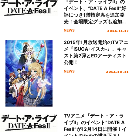
『デート・ア・ライブⅡ』の
イベント、“DATE A FesⅡ”好
評につき1階指定席を追加発
売！会場限定グッズも追加公
開！
2014.11.17
NEWS
2015年1月放送開始のTVアニ
メ『ISUCA-イスカ‐』、キャ
スト第2弾とEDアーティスト
公開！
2014.10.31
NEWS
TVアニメ『デート・ア・ラ
イブⅡ』のイベント“DATE A
FesⅡ”が12月14日に開催！イ
ベントのための描き下ろしSD