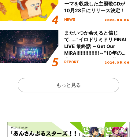
ーマを収録した主題歌CDが
10月28日にリリース決定！
2026.08.06
NEWS
またいつか会えると信じ
て……“イロドリミドリ FINAL
LIVE 最終話 ～Get Our
MIRAI!!!!!!!!!!!!!!～”10年の活
動を経てファイナルを迎える
2026.08.06
REPORT
本公演をレポート
もっと見る