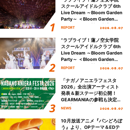
スクールアイドルクラブ 6th
Live Dream ～Bloom Garden
Party～ ＜Bloom Garden
Party Stage／埼玉公演＞”
2026.08.07
REPORT
Day.2レポート！
“ラブライブ！蓮ノ空女学院
スクールアイドルクラブ 6th
Live Dream ～Bloom Garden
Party～ ＜Bloom Garden
Party Stage／埼玉公演＞”
2026.08.07
REPORT
Day.1レポート！
「ナガノアニエラフェスタ
2026」全出演アーティスト
発表＆新ステージ初公開！
GEARMANIAの参戦も決定
し、初となる第3ステージの
2026.08.07
NEWS
全貌が明らかに！
10月放送アニメ『パンどろぼ
う』より、OPテーマ＆EDテ