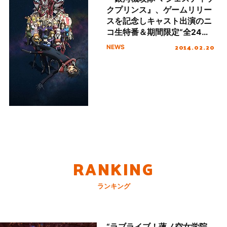
クプリンス』、ゲームリリー
スを記念しキャスト出演のニ
コ生特番＆期間限定“全24話
無料配信”決定！
2014.02.20
NEWS
RANKING
ランキング
“ラブライブ！蓮ノ空女学院