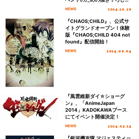
キャラも公開！
2014.10.29
NEWS
『CHAOS;CHILD』、公式サ
イトグランドオープン！体験
版『CHAOS;CHILD 404 not
found』配信開始！
2014.09.04
NEWS
『風雲維新ダイ☆ショーグ
ン』、「AnimeJapan
2014」KADOKAWAブース
にてイベント開催決定！
2014.03.14
NEWS
『銀河機攻隊 マジェスティッ