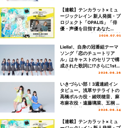
【連載】テンカラット×ミュ
ージックレイン 新人発掘・プ
ロジェクト「OPALIS」「俳
優・声優を目指すあなた
2026.07.01
へ……」 Part.I 窪塚愛流×夏川
椎菜インタビュー（後編）
Liella!、自身の冠番組テーマ
ソング「恋のチュートリア
ル」はキャストのセリフで構
成された歌詞に!?さらに1stラ
2026.06.26
イブツアーと2ndライブを再
構築したリバイバルライブの
いきづらい部！3週連続イン
BD発売を記念して、伊達さゆ
タビュー。浅草サテライトの
り、絵森 彩、結那に当時の想
高橋ポルカ役・綾咲穂音、麻
いを聞く
布麻衣役・遠藤璃菜、五桐 玲
2026.06.24
役・宮野芹、駒形花火役・藤
野こころが2ndシングルにつ
【連載】テンカラット×ミュ
いて語り尽くす！
ージックレイン 新人発掘・プ