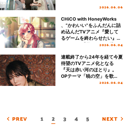
2026.06.06
CHiCO with HoneyWorks
、“かわいい”をふんだんに詰
め込んだTVアニメ『愛して
るゲームを終わらせたい』
2026.06.04
OPテーマ「君のせいで愛し
てる」リリースインタビュー
連載終了から24年を経て今夏
待望のTVアニメ化となる
『天は赤い河のほとり』。
OPテーマ「暁の空」を歌
2026.06.04
い、作品にも出演する七海ひ
ろきにインタビュー。作詞も
担当した七海に作品の話はも
ちろん、今月からスタートす
るライブツアーの話までたっ
ぷり聞いた
1
2
3
4
5
PREV
NEXT