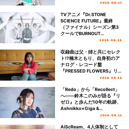
2026.06.17
緑役・小戸森穂花が2ndシン
グルについて語り尽くす！
TVアニメ『Dr.STONE
SCIENCE FUTURE』最終
（ファイナル）シーズン第3
クールでBURNOUT
2026.06.16
SYNDROMESが再タッグ！
EDテーマ「ROCKET」に込
収録曲は父・姉と共にセレク
めた『Dr.STONE』への想い
ト!?楠木ともり、自身初のア
をフロントマン・熊谷和海に
ナログ・レコード盤
聞いた
『PRESSED FLOWERS』リ
2026.06.15
リースインタビュー
「Redo」から「Recollect」
へ――鈴木このみが語る『リ
ゼロ』と歩んだ10年の軌跡、
Ashnikko×Giga &
2026.06.11
TeddyLoidとのコラボで到達
した新たな世界
AiScReam、4人体制として