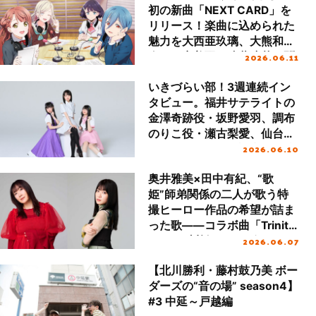
初の新曲「NEXT CARD」を
リリース！楽曲に込められた
魅力を大西亜玖璃、大熊和
2026.06.11
奏、三宅美羽、遠藤璃菜に聞
く
いきづらい部！3週連続イン
タビュー。福井サテライトの
金澤奇跡役・坂野愛羽、調布
のりこ役・瀬古梨愛、仙台サ
2026.06.10
テライトの佐々木翔音役・涼
ノ瀬葵音が2ndシングルにつ
奥井雅美×田中有紀、“歌
いて語り尽くす！
姫”師弟関係の二人が歌う特
撮ヒーロー作品の希望が詰ま
った歌――コラボ曲「Trinity
2026.06.07
Force」対談インタビュー
【北川勝利・藤村鼓乃美 ボー
ダーズの“音の場” season4】
#3 中延～戸越編