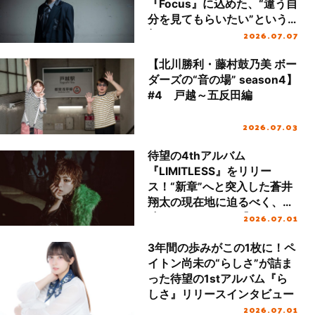
『Focus』に込めた、“違う自
分を見てもらいたい”という
2026.07.07
想い
【北川勝利・藤村鼓乃美 ボー
ダーズの“音の場” season4】
#4 戸越～五反田編
2026.07.03
待望の4thアルバム
『LIMITLESS』をリリー
ス！“新章”へと突入した蒼井
翔太の現在地に迫るべく、同
2026.07.01
時リリースされた『LIVE
Blu-ray「蒼井翔太 LIVE
3年間の歩みがこの1枚に！ペ
Orchestra 2026
イトン尚未の“らしさ”が詰ま
Moments」』と併せてじっ
った待望の1stアルバム『ら
くり話を聞いた
しさ』リリースインタビュー
2026.07.01