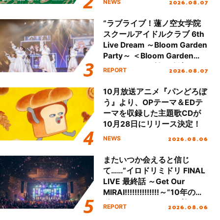
2026.08.07
NEWS
全貌が明らかに！
“ラブライブ！蓮ノ空女学院
スクールアイドルクラブ 6th
Live Dream ～Bloom Garden
Party～ ＜Bloom Garden
Party Stage／埼玉公演＞”
2026.08.07
REPORT
Day.1レポート！
10月放送アニメ『パンどろぼ
う』より、OPテーマ＆EDテ
ーマを収録した主題歌CDが
10月28日にリリース決定！
2026.08.06
NEWS
またいつか会えると信じ
て……“イロドリミドリ FINAL
LIVE 最終話 ～Get Our
MIRAI!!!!!!!!!!!!!!～”10年の活
動を経てファイナルを迎える
2026.08.06
REPORT
本公演をレポート