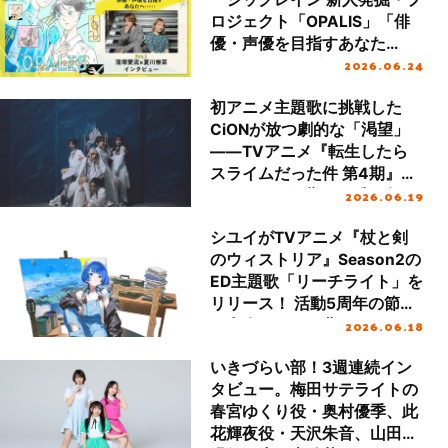
ロジェクト「OPALIS」「俳
優・声優を目指すあなた
2026.06.24
へ……」 Part.I 窪塚愛流×夏川
椎菜インタビュー 窪塚愛流×
初アニメ主題歌に挑戦した
夏川椎菜インタビュー（前
CiONが放つ劇的な「渇望」
編）
――TVアニメ『転生したら
スライムだった件 第4期』エ
2026.06.19
ンディングに響く、唯一無二
のブラス×ツインボーカルの
シユイがTVアニメ『杖と剣
魅力とは？
のウィストリア』Season2の
ED主題歌「リーチライト」を
リリース！ 活動5周年の節目
2026.06.18
に出会ったこの曲をどのよう
に受け止め、自身に落とし込
いきづらい部！3週連続イン
んだのかたっぷり語ってもら
タビュー。梅田サテライトの
った
春宮ゆくり役・奥村優季、此
花輝夜役・天沢朱音、山田真