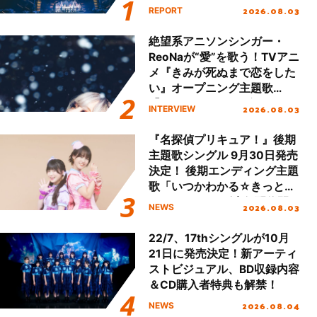
Final「NICE to meet YOU
2026.08.03
REPORT
!!」Dear 横浜BUNTAI”をレポ
ート!!
絶望系アニソンシンガー・
ReoNaが“愛”を歌う！TVアニ
メ『きみが死ぬまで恋をした
い』オープニング主題歌
「Amore」インタビュー
2026.08.03
INTERVIEW
『名探偵プリキュア！』後期
主題歌シングル 9月30日発売
決定！ 後期エンディング主題
歌「いつかわかる☆きっとあ
える」TVサイズ先行配信開
2026.08.03
NEWS
始！
22/7、17thシングルが10月
21日に発売決定！新アーティ
ストビジュアル、BD収録内容
＆CD購入者特典も解禁！
2026.08.04
NEWS