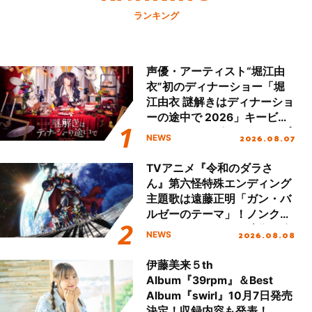
ランキング
声優・アーティスト“堀江由
衣”初のディナーショー「堀
江由衣 謎解きはディナーショ
ーの途中で 2026」キービジ
ュアル＆グッズラインナップ
2026.08.07
NEWS
が公開！
TVアニメ『令和のダラさ
ん』第六怪特殊エンディング
主題歌は遠藤正明「ガン・バ
ルゼーのテーマ」！ノンクレ
ジットエンディング映像も公
2026.08.08
NEWS
開！
伊藤美来５th
Album『39rpm』＆Best
Album『swirl』10月7日発売
決定！収録内容も発表！