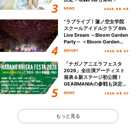
2026.08.08
NEWS
“ラブライブ！蓮ノ空女学院
スクールアイドルクラブ 6th
Live Dream ～Bloom Garden
Party～ ＜Bloom Garden
Party Stage／埼玉公演＞”
2026.08.07
REPORT
Day.2レポート！
「ナガノアニエラフェスタ
2026」全出演アーティスト
発表＆新ステージ初公開！
GEARMANIAの参戦も決定
し、初となる第3ステージの
2026.08.07
NEWS
全貌が明らかに！
もっと見る