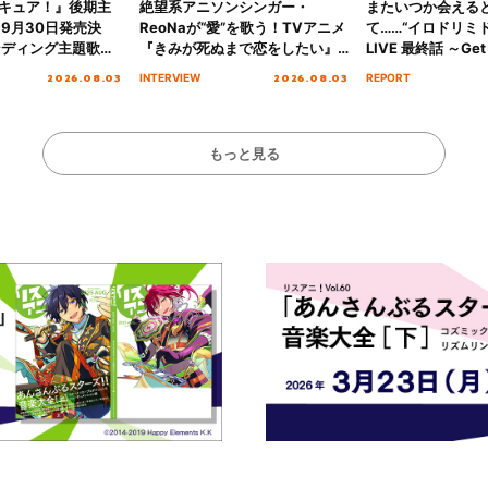
キュア！』後期主
絶望系アニソンシンガー・
またいつか会える
 9月30日発売決
ReoNaが“愛”を歌う！TVアニメ
て……“イロドリミドリ
ンディング主題歌
『きみが死ぬまで恋をしたい』
LIVE 最終話 ～Get 
る☆きっとあえ
オープニング主題歌「Amore」
MIRAI!!!!!!!!!!!
2026.08.03
2026.08.03
INTERVIEW
REPORT
ズ先行配信開始！
インタビュー
を経てファイナル
演をレポート
もっと見る