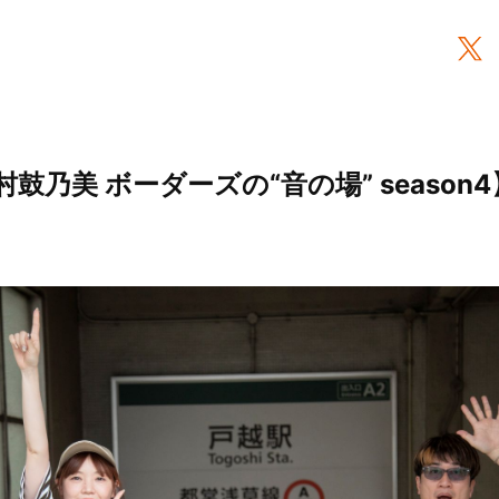
鼓乃美 ボーダーズの“音の場” season