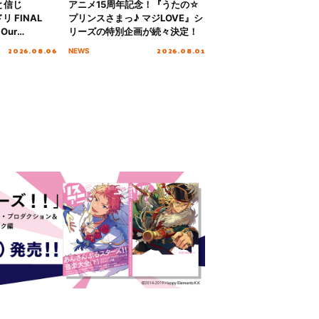
と信じ
アニメ15周年記念！『うたの☆
 FINAL
プリンスさまっ♪ マジLOVE』シ
Our
リーズの特別企画が続々決定！
!!!～”10年の活動
2026.08.06
2026.08.01
NEWS
を迎える本公