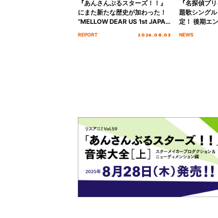
『あんさんぶるスターズ！！』
『名探偵プリ
にまた新たな歴史が加わった！
題歌シングル
“MELLOW DEAR US 1st JAPAN
定！ 後期エ
Tour Final「NICE to meet YOU
「いつかわか
2026.08.03
REPORT
NEWS
!!」Dear 横浜BUNTAI”をレポー
る」TVサイ
ト!!