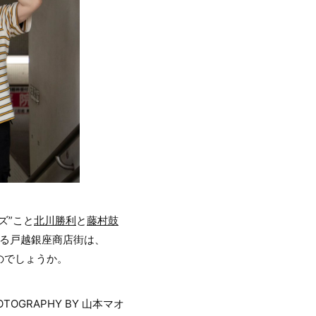
ズ”こと
北川勝利
と
藤村鼓
誇る戸越銀座商店街は、
のでしょうか。
OTOGRAPHY BY 山本マオ