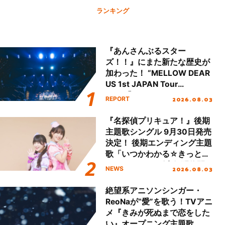
ランキング
『あんさんぶるスター
ズ！！』にまた新たな歴史が
加わった！ “MELLOW DEAR
US 1st JAPAN Tour
Final「NICE to meet YOU
2026.08.03
REPORT
!!」Dear 横浜BUNTAI”をレポ
ート!!
『名探偵プリキュア！』後期
主題歌シングル 9月30日発売
決定！ 後期エンディング主題
歌「いつかわかる☆きっとあ
える」TVサイズ先行配信開
2026.08.03
NEWS
始！
絶望系アニソンシンガー・
ReoNaが“愛”を歌う！TVアニ
メ『きみが死ぬまで恋をした
い』オープニング主題歌