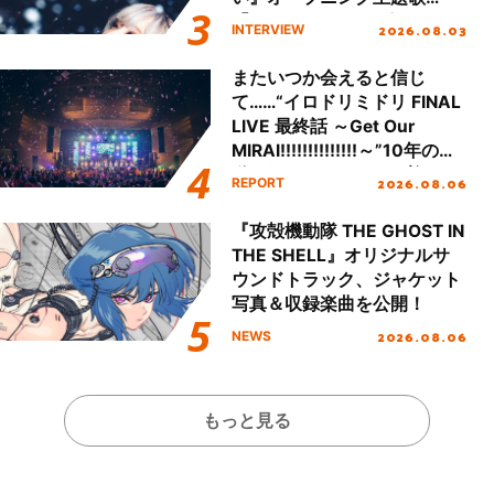
「Amore」インタビュー
2026.08.03
INTERVIEW
またいつか会えると信じ
て……“イロドリミドリ FINAL
LIVE 最終話 ～Get Our
MIRAI!!!!!!!!!!!!!!～”10年の活
動を経てファイナルを迎える
2026.08.06
REPORT
本公演をレポート
『攻殻機動隊 THE GHOST IN
THE SHELL』オリジナルサ
ウンドトラック、ジャケット
写真＆収録楽曲を公開！
2026.08.06
NEWS
もっと見る