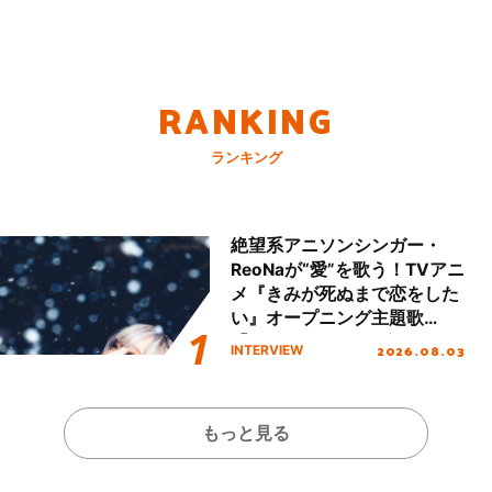
RANKING
ランキング
絶望系アニソンシンガー・
ReoNaが“愛”を歌う！TVアニ
メ『きみが死ぬまで恋をした
い』オープニング主題歌
「Amore」インタビュー
2026.08.03
INTERVIEW
もっと見る