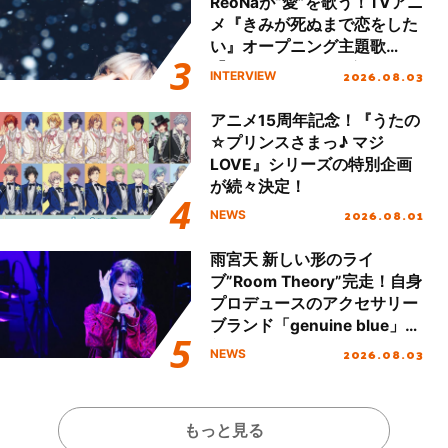
ReoNaが“愛”を歌う！TVアニ
メ『きみが死ぬまで恋をした
い』オープニング主題歌
「Amore」インタビュー
2026.08.03
INTERVIEW
アニメ15周年記念！『うたの
☆プリンスさまっ♪ マジ
LOVE』シリーズの特別企画
が続々決定！
2026.08.01
NEWS
雨宮天 新しい形のライ
ブ”Room Theory”完走！自身
プロデュースのアクセサリー
ブランド「genuine blue」の
新作アクセサリー予約も開
2026.08.03
NEWS
始！
もっと見る