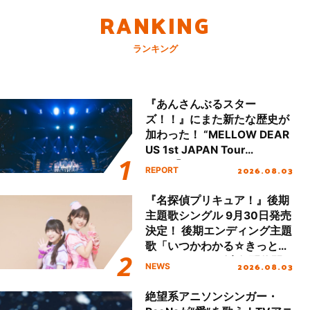
RANKING
ランキング
『あんさんぶるスター
ズ！！』にまた新たな歴史が
加わった！ “MELLOW DEAR
US 1st JAPAN Tour
Final「NICE to meet YOU
2026.08.03
REPORT
!!」Dear 横浜BUNTAI”をレポ
ート!!
『名探偵プリキュア！』後期
主題歌シングル 9月30日発売
決定！ 後期エンディング主題
歌「いつかわかる☆きっとあ
える」TVサイズ先行配信開
2026.08.03
NEWS
始！
絶望系アニソンシンガー・