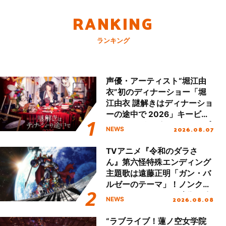
RANKING
ランキング
声優・アーティスト“堀江由
衣”初のディナーショー「堀
江由衣 謎解きはディナーショ
ーの途中で 2026」キービジ
ュアル＆グッズラインナップ
2026.08.07
NEWS
が公開！
TVアニメ『令和のダラさ
ん』第六怪特殊エンディング
主題歌は遠藤正明「ガン・バ
ルゼーのテーマ」！ノンクレ
ジットエンディング映像も公
2026.08.08
NEWS
開！
“ラブライブ！蓮ノ空女学院