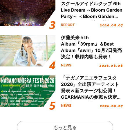
スクールアイドルクラブ 6th
Live Dream ～Bloom Garden
Party～ ＜Bloom Garden
Party Stage／埼玉公演＞”
2026.08.07
REPORT
Day.2レポート！
伊藤美来５th
Album『39rpm』＆Best
Album『swirl』10月7日発売
決定！収録内容も発表！
2026.08.08
NEWS
「ナガノアニエラフェスタ
2026」全出演アーティスト
発表＆新ステージ初公開！
GEARMANIAの参戦も決定
し、初となる第3ステージの
2026.08.07
NEWS
全貌が明らかに！
もっと見る