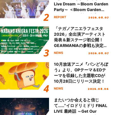
Live Dream ～Bloom Garden
Party～ ＜Bloom Garden
Party Stage／埼玉公演＞”
2026.08.07
REPORT
Day.1レポート！
「ナガノアニエラフェスタ
2026」全出演アーティスト
発表＆新ステージ初公開！
GEARMANIAの参戦も決定
し、初となる第3ステージの
2026.08.07
NEWS
全貌が明らかに！
10月放送アニメ『パンどろぼ
う』より、OPテーマ＆EDテ
ーマを収録した主題歌CDが
10月28日にリリース決定！
2026.08.06
NEWS
またいつか会えると信じ
て……“イロドリミドリ FINAL
LIVE 最終話 ～Get Our