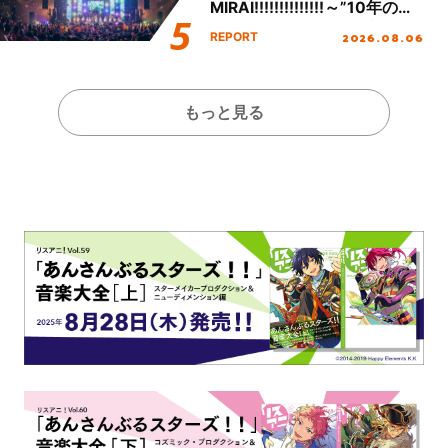
MIRAI!!!!!!!!!!!!!!～”10年の活
動を経てファイナルを迎える
2026.08.06
REPORT
本公演をレポート
もっと見る