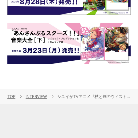
TOP
INTERVIEW
シユイがTVアニメ『杖と剣のウィストリア』Season2のED主題歌「リーチライト」をリリース！ 活動5周年の節目に出会ったこの曲をどのように受け止め、自身に落とし込んだのかたっぷり語ってもらった