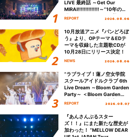
LIVE 最終話 ～Get Our
MIRAI!!!!!!!!!!!!!!～”10年の活
動を経てファイナルを迎える
2026.08.06
REPORT
本公演をレポート
10月放送アニメ『パンどろぼ
う』より、OPテーマ＆EDテ
ーマを収録した主題歌CDが
10月28日にリリース決定！
2026.08.06
NEWS
“ラブライブ！蓮ノ空女学院
スクールアイドルクラブ 6th
Live Dream ～Bloom Garden
Party～ ＜Bloom Garden
Party Stage／埼玉公演＞”
2026.08.07
REPORT
Day.1レポート！
『あんさんぶるスター
ズ！！』にまた新たな歴史が
加わった！ “MELLOW DEAR
US 1st JAPAN Tour