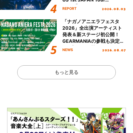
Final「NICE to meet YOU
2026.08.03
REPORT
!!」Dear 横浜BUNTAI”をレポ
ート!!
「ナガノアニエラフェスタ
2026」全出演アーティスト
発表＆新ステージ初公開！
GEARMANIAの参戦も決定
し、初となる第3ステージの
2026.08.07
NEWS
全貌が明らかに！
もっと見る