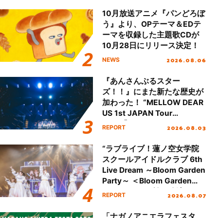
10月放送アニメ『パンどろぼ
う』より、OPテーマ＆EDテ
ーマを収録した主題歌CDが
10月28日にリリース決定！
2026.08.06
NEWS
『あんさんぶるスター
ズ！！』にまた新たな歴史が
加わった！ “MELLOW DEAR
US 1st JAPAN Tour
Final「NICE to meet YOU
2026.08.03
REPORT
!!」Dear 横浜BUNTAI”をレポ
ート!!
“ラブライブ！蓮ノ空女学院
スクールアイドルクラブ 6th
Live Dream ～Bloom Garden
Party～ ＜Bloom Garden
Party Stage／埼玉公演＞”
2026.08.07
REPORT
Day.1レポート！
「ナガノアニエラフェスタ