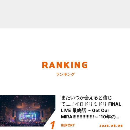
RANKING
ランキング
またいつか会えると信じ
て……“イロドリミドリ FINAL
LIVE 最終話 ～Get Our
MIRAI!!!!!!!!!!!!!!～”10年の活
動を経てファイナルを迎える
2026.08.06
REPORT
本公演をレポート