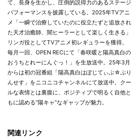
て、長身を生かし、圧倒的説得力のあるステージ
パフォーマンスを披露している。2025年TVアニ
メ「一瞬で治療していたのに役立たずと追放され
た天才治癒師、闇ヒーラーとして楽しく生きる」
リンガ役としてTVアニメ初レギュラーを獲得。
毎月一回、OPEN RECにて「春咲暖と陽高真白の
おうちとれーにんぐっ！」を生放送中。25年3月
からは初の冠番組「陽高真白はぽじてぃぶ☆ぷり
んせす」をニコニコチャンネルにて放送中。クー
ルな表情とは裏腹に、ポジティブで明るく自他と
もに認める”陽キャ”なギャップが魅力。
関連リンク