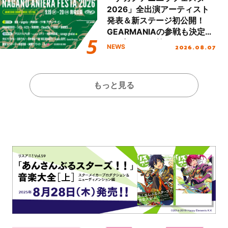
2026」全出演アーティスト
発表＆新ステージ初公開！
GEARMANIAの参戦も決定
し、初となる第3ステージの
2026.08.07
NEWS
全貌が明らかに！
もっと見る