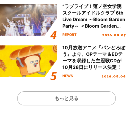
“ラブライブ！蓮ノ空女学院
スクールアイドルクラブ 6th
Live Dream ～Bloom Garden
Party～ ＜Bloom Garden
Party Stage／埼玉公演＞”
2026.08.07
REPORT
Day.1レポート！
10月放送アニメ『パンどろぼ
う』より、OPテーマ＆EDテ
ーマを収録した主題歌CDが
10月28日にリリース決定！
2026.08.06
NEWS
もっと見る