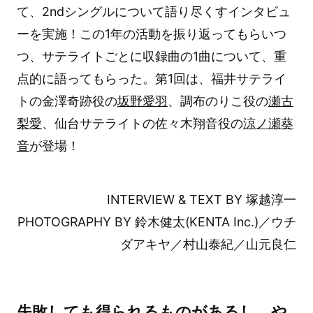
て、2ndシングルについて語り尽くすインタビュ
ーを実施！この1年の活動を振り返ってもらいつ
つ、サテライトごとに収録曲の1曲について、重
点的に語ってもらった。第1回は、福井サテライ
トの金澤奇跡役の
坂野愛羽
、調布のりこ役の
瀬古
梨愛
、仙台サテライトの佐々木翔音役の
涼ノ瀬葵
音
が登場！
INTERVIEW & TEXT BY 塚越淳一
PHOTOGRAPHY BY 鈴木健太(KENTA Inc.)／ウチ
ダアキヤ／村山泰紀／山元良仁
失敗しても得られるものがあるし、や