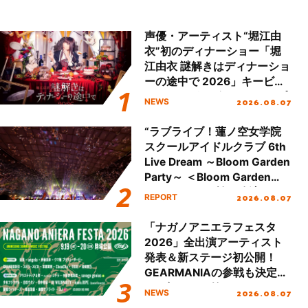
声優・アーティスト“堀江由
衣”初のディナーショー「堀
江由衣 謎解きはディナーショ
ーの途中で 2026」キービジ
ュアル＆グッズラインナップ
2026.08.07
NEWS
が公開！
“ラブライブ！蓮ノ空女学院
スクールアイドルクラブ 6th
Live Dream ～Bloom Garden
Party～ ＜Bloom Garden
Party Stage／埼玉公演＞”
2026.08.07
REPORT
Day.2レポート！
「ナガノアニエラフェスタ
2026」全出演アーティスト
発表＆新ステージ初公開！
GEARMANIAの参戦も決定
し、初となる第3ステージの
2026.08.07
NEWS
全貌が明らかに！