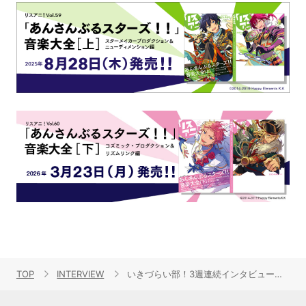
TOP
INTERVIEW
いきづらい部！3週連続インタビュー。福井サテライトの金澤奇跡役・坂野愛羽、調布のりこ役・瀬古梨愛、仙台サテライトの佐々木翔音役・涼ノ瀬葵音が2ndシングルについて語り尽くす！