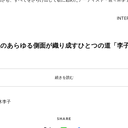
INTE
生のあらゆる側面が織り成すひとつの道「李
続きを読む
木李子
SHARE