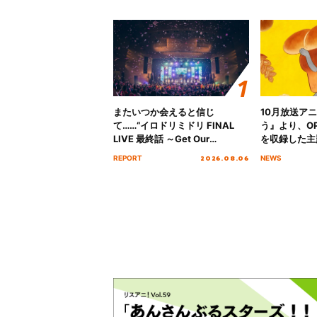
またいつか会えると信じ
10月放送ア
て……“イロドリミドリ FINAL
う』より、O
LIVE 最終話 ～Get Our
を収録した主題
MIRAI!!!!!!!!!!!!!!～”10年の活動
日にリリース
2026.08.06
REPORT
NEWS
を経てファイナルを迎える本公
演をレポート