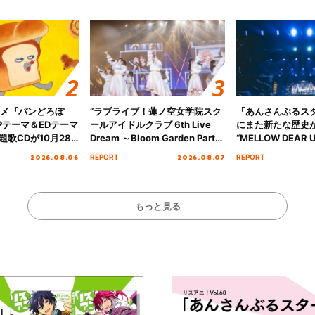
ニメ『パンどろぼ
“ラブライブ！蓮ノ空女学院スク
『あんさんぶるス
Pテーマ＆EDテーマ
ールアイドルクラブ 6th Live
にまた新たな歴史
歌CDが10月28
Dream ～Bloom Garden Party
“MELLOW DEAR U
決定！
～ ＜Bloom Garden Party
Tour Final「NICE
2026.08.06
2026.08.07
REPORT
REPORT
Stage／埼玉公演＞” Day.1レポ
!!」Dear 横浜BU
ート！
ト!!
もっと見る