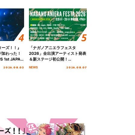
ターズ！！』
「ナガノアニエラフェスタ
が加わった！
2026」全出演アーティスト発表
S 1st JAPAN
＆新ステージ初公開！
 to meet YOU
GEARMANIAの参戦も決定し、
2026.08.03
2026.08.07
NEWS
NTAI”をレポー
初となる第3ステージの全貌が明
らかに！