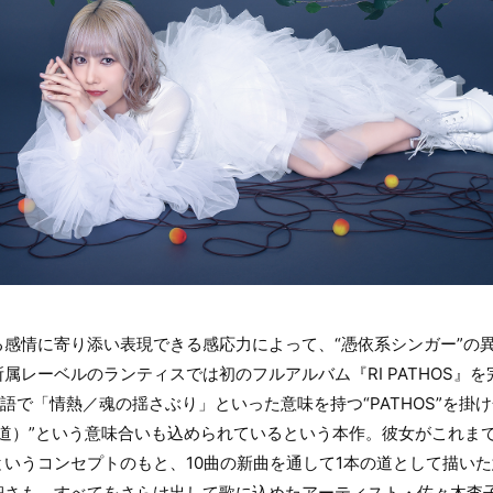
感情に寄り添い表現できる感応力によって、“憑依系シンガー”の
属レーベルのランティスでは初のフルアルバム『RI PATHOS』
ャ語で「情熱／魂の揺さぶり」といった意味を持つ“PATHOS”を掛
h（小道）”という意味合いも込められているという本作。彼女がこれ
いうコンセプトのもと、10曲の新曲を通して1本の道として描い
細さも、すべてをさらけ出して歌に込めたアーティスト・佐々木李