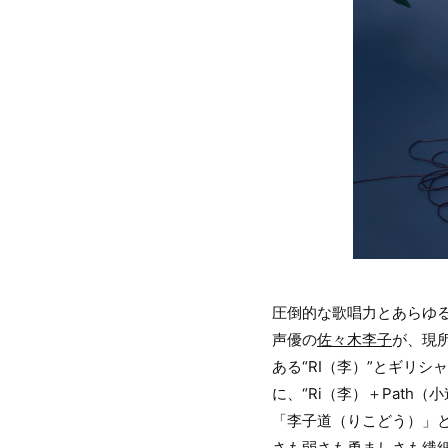
圧倒的な歌唱力とあらゆる
声優の
佐々木李子
が、現所
ある“RI（李）”とギリシ
に、“Ri（李）＋Pat
「李子道（りこどう）」と
さも弱さも勇ましさも繊