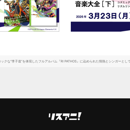
ックな“李子道”を体現したフルアルバム『RI PATHOS』に込められた情熱とシンガーと