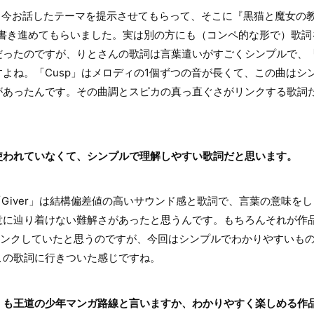
お話したテーマを提示させてもらって、そこに『黒猫と魔女の教室
て書き進めてもらいました。実は別の方にも（コンペ的な形で）歌詞
ったのですが、りとさんの歌詞は言葉遣いがすごくシンプルで、「
よね。「Cusp」はメロディの1個ずつの音が長くて、この曲はシ
があったんです。その曲調とスピカの真っ直ぐさがリンクする歌詞
使われていなくて、シンプルで理解しやすい歌詞だと思います。
iver」は結構偏差値の高いサウンド感と歌詞で、言葉の意味を
に辿り着けない難解さがあったと思うんです。もちろんそれが作品（『
s-』）とリンクしていたと思うのですが、今回はシンプルでわかりやすい
この歌詞に行きついた感じですね。
』も王道の少年マンガ路線と言いますか、わかりやすく楽しめる作