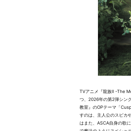
TVアニメ『龍族Ⅱ -The 
つ、2026年の第2弾シ
教室』のOPテーマ「Cu
すのは、主人公のスピカ
はまた、ASCA自身の歌
で魔法のようにスペシャ