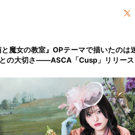
猫と魔女の教室』OPテーマで描いたのは
との大切さ――ASCA「Cusp」リリー