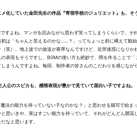
ニメ化していた金田先生の作品『寄宿学校のジュリエット』も、そ
ですよね。マンガを読みながら思わず笑ってしまうくらいで。そ
最初は「ちゃんと笑えるのかな……？」ってちょっと斜に構えて観
す（笑）。地上波での放送が夜帯なんですけど、近所迷惑になりか
んの表現もそうですし、BGMの使い方も絶妙で、間を作ることで「
てしまうんですよね。毎回、制作者の皆さんのこだわりを感じなが
る主人公のスピカも、感情表現が豊かで見ていて面白い子ですよね。
魔法の能力を持っていない子なのかな？」と思わせる描写で始ま
かと思いきや、実はすごい能力を持っていて、それがどんどん開花
公だなと思います。