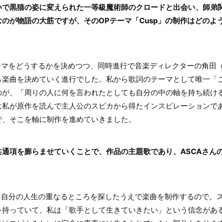
いで黒猫の姿に変えられた一等級魔術師のクロードと出会い、師弟
のが物語の大筋ですが、そのOPテーマ「Cusp」の制作はどのよ
マをどうするかを決めつつ、同時進行で音楽ディレクターの角田
ら楽曲を決めていく進行でした。私から歌詞のテーマとして唯一「
のが、「周りの人に何を言われたとしても自分の中の軸を持ち続け
は私が原作を読んで主人公のスピカから得たインスピレーションで
で、そこを軸に制作を進めていきました。
共通項を膨らませていくことで、作品の主題歌であり、ASCAさん
。
自分の人生の重なるところを探したうえで楽曲を制作するので。
を持っていて、私は「歌手として生きていきたい」という信念があ