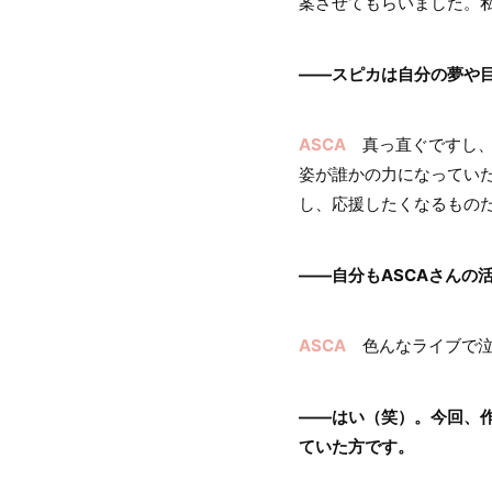
案させてもらいました。
――スピカは自分の夢や
ASCA
真っ直ぐですし、
姿が誰かの力になってい
し、応援したくなるもの
――自分もASCAさんの
ASCA
色んなライブで泣
――はい（笑）。今回、作詞
ていた方です。