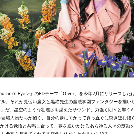
Mourner’s Eyes-』のEDテーマ「Giver」を今年2月にリリースし
ングル。それが見習い魔女と黒猫先生の魔法学園ファンタジーを描い
sp」だ。星空のような壮麗さを湛えたサウンド、力強く朗々と響くA
や登場人物たちが抱く、自分の夢に向かって真っ直ぐに突き進む揺
にかける覚悟と共鳴し合って、夢を追いかけるあらゆる人々の鼓動
ルな希望を与えてくれる本楽曲に込められた思いに迫る。