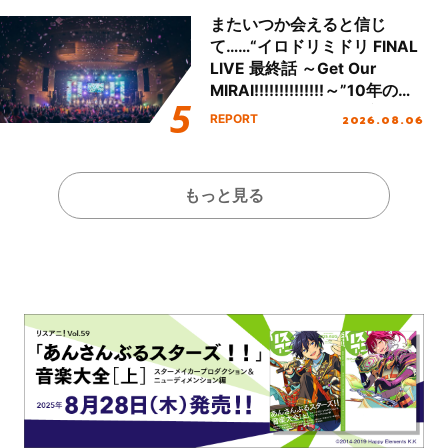
またいつか会えると信じ
て……“イロドリミドリ FINAL
LIVE 最終話 ～Get Our
MIRAI!!!!!!!!!!!!!!～”10年の活
動を経てファイナルを迎える
2026.08.06
REPORT
本公演をレポート
もっと見る