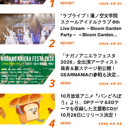
Party Stage／埼玉公演＞”
2026.08.07
REPORT
Day.2レポート！
“ラブライブ！蓮ノ空女学院
スクールアイドルクラブ 6th
Live Dream ～Bloom Garden
Party～ ＜Bloom Garden
Party Stage／埼玉公演＞”
2026.08.07
REPORT
Day.1レポート！
「ナガノアニエラフェスタ
2026」全出演アーティスト
発表＆新ステージ初公開！
GEARMANIAの参戦も決定
し、初となる第3ステージの
2026.08.07
NEWS
全貌が明らかに！
10月放送アニメ『パンどろぼ
う』より、OPテーマ＆EDテ
ーマを収録した主題歌CDが
10月28日にリリース決定！
2026.08.06
NEWS