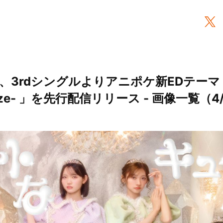
REET、3rdシングルよりアニポケ新EDテ
ize- 」を先行配信リリース - 画像一覧（4