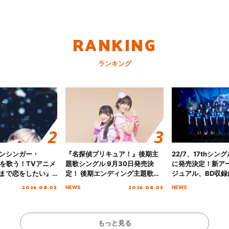
RANKING
ランキング
ンシンガー・
『名探偵プリキュア！』後期主
22/7、17thシン
愛”を歌う！TVアニメ
題歌シングル 9月30日発売決
に発売決定！新ア
まで恋をしたい』
定！ 後期エンディング主題歌
ジュアル、BD収録
主題歌「Amore」
「いつかわかる☆きっとあえ
入者特典も解禁！
2026.08.03
2026.08.03
NEWS
NEWS
る」TVサイズ先行配信開始！
もっと見る