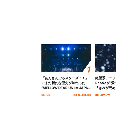
『あんさんぶるスターズ！！』
絶望系アニソ
にまた新たな歴史が加わった！
ReoNaが“
“MELLOW DEAR US 1st JAPAN
『きみが死ぬ
Tour Final「NICE to meet YOU
オープニング
2026.08.03
REPORT
INTERVIEW
!!」Dear 横浜BUNTAI”をレポー
インタビュー
ト!!