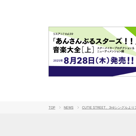
TOP
NEWS
CUTIE STREET、3rdシングル