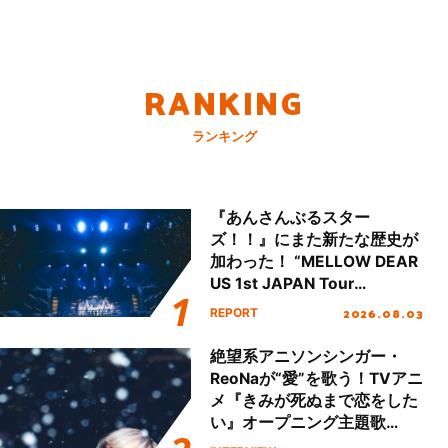
RANKING
ランキング
『あんさんぶるスター
ズ！！』にまた新たな歴史が
加わった！ “MELLOW DEAR
US 1st JAPAN Tour
Final「NICE to meet YOU
2026.08.03
REPORT
!!」Dear 横浜BUNTAI”をレポ
ート!!
絶望系アニソンシンガー・
ReoNaが“愛”を歌う！TVアニ
メ『きみが死ぬまで恋をした
い』オープニング主題歌
「Amore」インタビュー