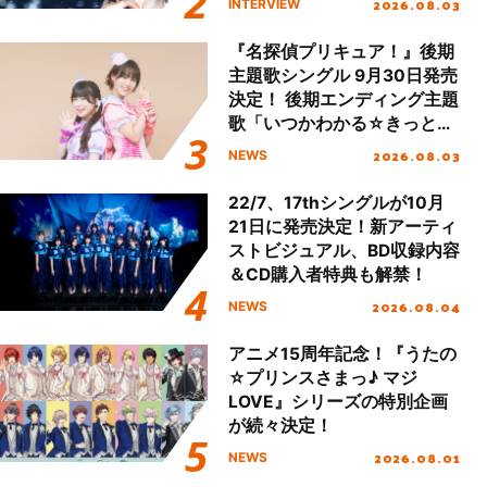
2026.08.03
INTERVIEW
『名探偵プリキュア！』後期
主題歌シングル 9月30日発売
決定！ 後期エンディング主題
歌「いつかわかる☆きっとあ
える」TVサイズ先行配信開
2026.08.03
NEWS
始！
22/7、17thシングルが10月
21日に発売決定！新アーティ
ストビジュアル、BD収録内容
＆CD購入者特典も解禁！
2026.08.04
NEWS
アニメ15周年記念！『うたの
☆プリンスさまっ♪ マジ
LOVE』シリーズの特別企画
が続々決定！
2026.08.01
NEWS