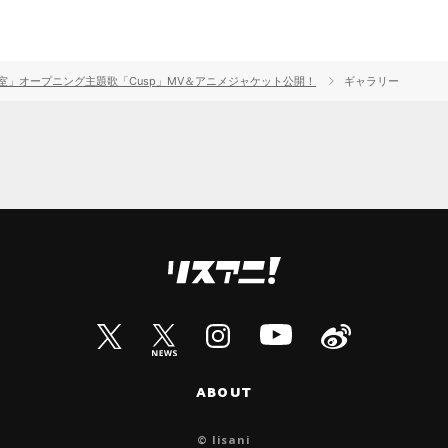
教室」オープニング主題歌「Cusp」MV＆アニメジャケット公開！
ギャラリー
ABOUT
© lisani