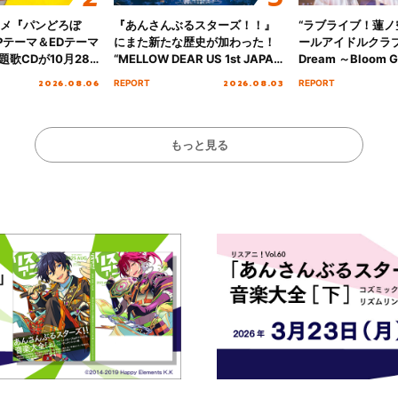
ニメ『パンどろぼ
『あんさんぶるスターズ！！』
“ラブライブ！蓮
Pテーマ＆EDテーマ
にまた新たな歴史が加わった！
ールアイドルクラブ 6
歌CDが10月28
“MELLOW DEAR US 1st JAPAN
Dream ～Bloom Ga
決定！
Tour Final「NICE to meet YOU
～ ＜Bloom Garde
2026.08.06
2026.08.03
REPORT
REPORT
!!」Dear 横浜BUNTAI”をレポー
Stage／埼玉公演＞”
ト!!
ート！
もっと見る