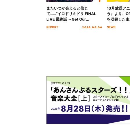
またいつか会えると信じ
10月放送ア
て……“イロドリミドリ FINAL
う』より、O
LIVE 最終話 ～Get Our
を収録した主題
MIRAI!!!!!!!!!!!!!!～”10年の活動
日にリリース
2026.08.06
REPORT
NEWS
を経てファイナルを迎える本公
演をレポート