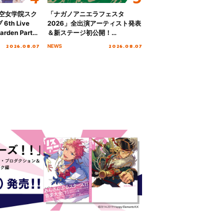
ノ空女学院スク
「ナガノアニエラフェスタ
th Live
2026」全出演アーティスト発表
rden Party
＆新ステージ初公開！
n Party
GEARMANIAの参戦も決定し、
2026.08.07
2026.08.07
NEWS
 Day.1レポ
初となる第3ステージの全貌が明
らかに！