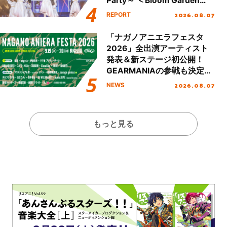
Party～ ＜Bloom Garden
Party Stage／埼玉公演＞”
2026.08.07
REPORT
Day.1レポート！
「ナガノアニエラフェスタ
2026」全出演アーティスト
発表＆新ステージ初公開！
GEARMANIAの参戦も決定
し、初となる第3ステージの
2026.08.07
NEWS
全貌が明らかに！
もっと見る