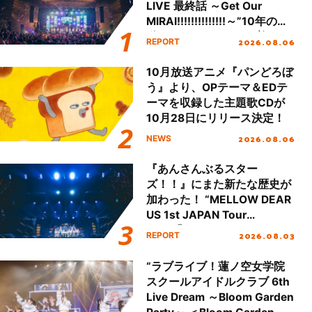
LIVE 最終話 ～Get Our
MIRAI!!!!!!!!!!!!!!～”10年の活
動を経てファイナルを迎える
2026.08.06
REPORT
本公演をレポート
10月放送アニメ『パンどろぼ
う』より、OPテーマ＆EDテ
ーマを収録した主題歌CDが
10月28日にリリース決定！
2026.08.06
NEWS
『あんさんぶるスター
ズ！！』にまた新たな歴史が
加わった！ “MELLOW DEAR
US 1st JAPAN Tour
Final「NICE to meet YOU
2026.08.03
REPORT
!!」Dear 横浜BUNTAI”をレポ
ート!!
“ラブライブ！蓮ノ空女学院
スクールアイドルクラブ 6th
Live Dream ～Bloom Garden