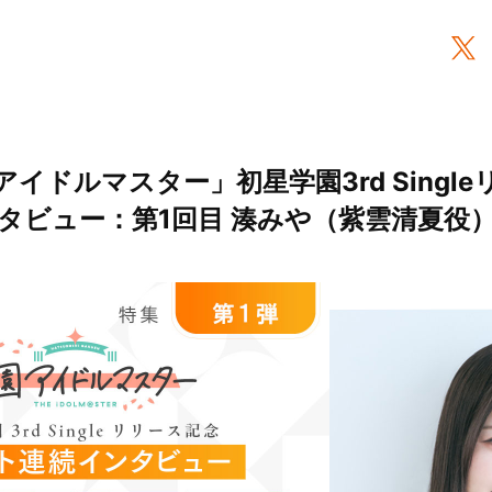
イドルマスター」初星学園3rd Singl
タビュー：第1回目 湊みや（紫雲清夏役