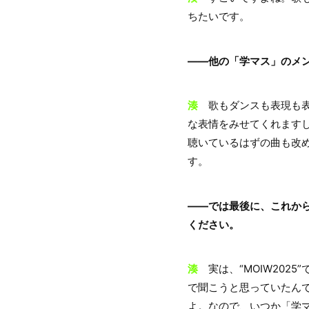
ちたいです。
――他の「学マス」のメ
湊
歌もダンスも表現も表
な表情をみせてくれます
聴いているはずの曲も改
す。
――では最後に、これか
ください。
湊
実は、“MOIW202
で聞こうと思っていたん
よ。なので、いつか「学