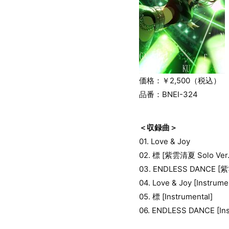
価格：￥2,500（税込）
品番：BNEI-324
＜収録曲＞
01. Love & Joy
02. 標 [紫雲清夏 Solo Ver.
03. ENDLESS DANCE [紫
04. Love & Joy [Instrume
05. 標 [Instrumental]
06. ENDLESS DANCE [Ins