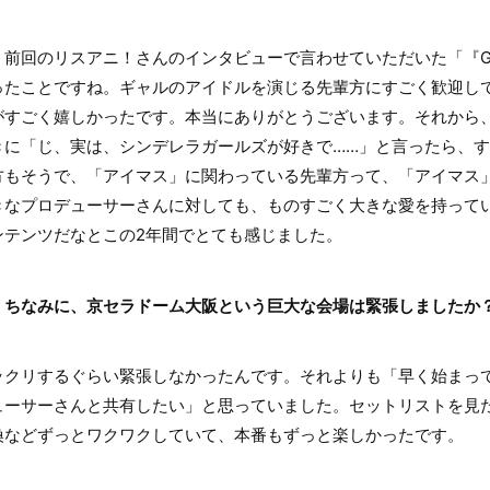
回のリスアニ！さんのインタビューで言わせていただいた「『Goss
ったことですね。ギャルのアイドルを演じる先輩方にすごく歓迎し
がすごく嬉しかったです。本当にありがとうございます。それから
きに「じ、実は、シンデレラガールズが好きで……」と言ったら、
方もそうで、「アイマス」に関わっている先輩方って、「アイマス
きなプロデューサーさんに対しても、ものすごく大きな愛を持って
ンテンツだなとこの2年間でとても感じました。
。ちなみに、京セラドーム大阪という巨大な会場は緊張しましたか
クリするぐらい緊張しなかったんです。それよりも「早く始まっ
ューサーさんと共有したい」と思っていました。セットリストを見
換などずっとワクワクしていて、本番もずっと楽しかったです。