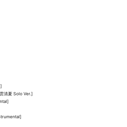
]
雲清夏 Solo Ver.]
ntal]
trumental]