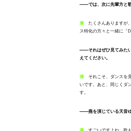
――では、次に先輩方と
湊
たくさんありますが、1つ
ス特化の方々と一緒に「Danc
――それはぜひ見てみた
えてください。
湊
それこそ、ダンスを見
いです。あと、同じくダ
す。
――燕を演じている天音
湊
すごいですよね。歌も