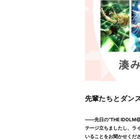
先輩たちとダン
――先日の“THE IDOLM@
テージ立ちましたし、ラ
いることをお聞かせくだ