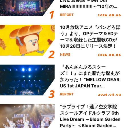
LIVE 最終話 ～Get Our
MIRAI!!!!!!!!!!!!!!～”10年の活
動を経てファイナルを迎える
2026.08.06
REPORT
本公演をレポート
10月放送アニメ『パンどろぼ
う』より、OPテーマ＆EDテ
ーマを収録した主題歌CDが
10月28日にリリース決定！
2026.08.06
NEWS
『あんさんぶるスター
ズ！！』にまた新たな歴史が
加わった！ “MELLOW DEAR
US 1st JAPAN Tour
Final「NICE to meet YOU
2026.08.03
REPORT
!!」Dear 横浜BUNTAI”をレポ
ート!!
“ラブライブ！蓮ノ空女学院
スクールアイドルクラブ 6th
Live Dream ～Bloom Garden
Party～ ＜Bloom Garden