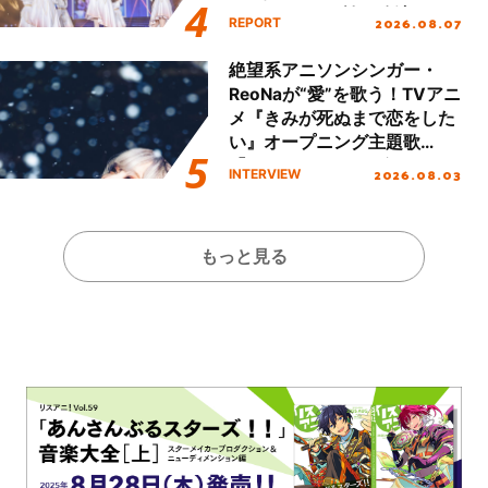
Party Stage／埼玉公演＞”
2026.08.07
REPORT
Day.1レポート！
絶望系アニソンシンガー・
ReoNaが“愛”を歌う！TVアニ
メ『きみが死ぬまで恋をした
い』オープニング主題歌
「Amore」インタビュー
2026.08.03
INTERVIEW
もっと見る