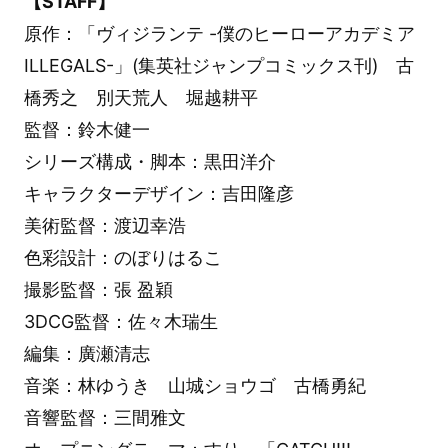
【STAFF】
原作：「ヴィジランテ -僕のヒーローアカデミア
ILLEGALS-」(集英社ジャンプコミックス刊) 古
橋秀之 別天荒人 堀越耕平
監督：鈴木健一
シリーズ構成・脚本：黒田洋介
キャラクターデザイン：吉田隆彦
美術監督：渡辺幸浩
色彩設計：のぼりはるこ
撮影監督：張 盈穎
3DCG監督：佐々木瑞生
編集：廣瀬清志
音楽：林ゆうき 山城ショウゴ 古橋勇紀
音響監督：三間雅文