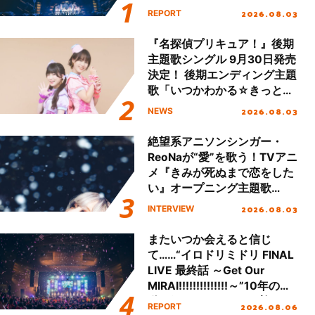
Final「NICE to meet YOU
2026.08.03
REPORT
!!」Dear 横浜BUNTAI”をレポ
ート!!
『名探偵プリキュア！』後期
主題歌シングル 9月30日発売
決定！ 後期エンディング主題
歌「いつかわかる☆きっとあ
える」TVサイズ先行配信開
2026.08.03
NEWS
始！
絶望系アニソンシンガー・
ReoNaが“愛”を歌う！TVアニ
メ『きみが死ぬまで恋をした
い』オープニング主題歌
「Amore」インタビュー
2026.08.03
INTERVIEW
またいつか会えると信じ
て……“イロドリミドリ FINAL
LIVE 最終話 ～Get Our
MIRAI!!!!!!!!!!!!!!～”10年の活
動を経てファイナルを迎える
2026.08.06
REPORT