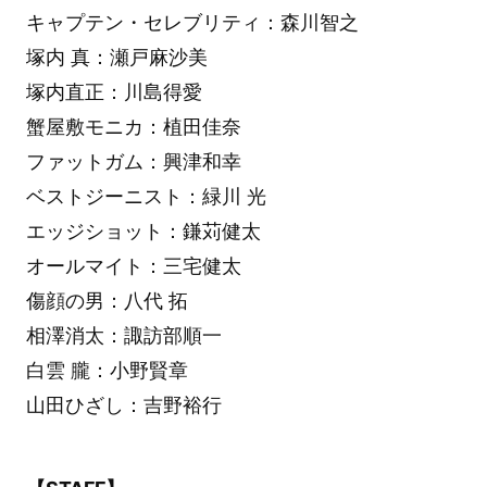
キャプテン・セレブリティ：森川智之
塚内 真：瀬戸麻沙美
塚内直正：川島得愛
蟹屋敷モニカ：植田佳奈
ファットガム：興津和幸
ベストジーニスト：緑川 光
エッジショット：鎌苅健太
オールマイト：三宅健太
傷顔の男：八代 拓
相澤消太：諏訪部順一
白雲 朧：小野賢章
山田ひざし：吉野裕行