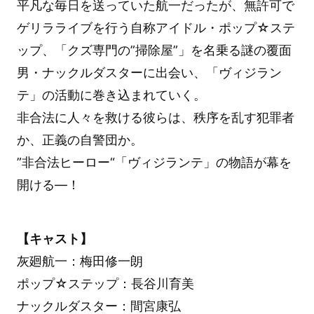
平凡な毎日を送っていた航一だったが、無許可で
ゲリラライブを行う自称アイドル・ポップ☆ステ
ップ、「クズ専門の”掃除屋”」を名乗る謎の覆面
男・ナックルダスターに出会い、「ヴィジラン
テ」の活動に巻き込まれていく。
非合法に人々を救ける彼らは、秩序を乱す犯罪者
か、正義の自警団か。
”非合法ヒーロー“「ヴィジランテ」の物語が幕を
開ける―！
【キャスト】
灰廻航一：梅田修一朗
ポップ☆ステップ：長谷川育美
ナックルダスター：間宮康弘