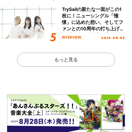
本公演をレポート
TrySailの新たな一面がこの1
枚に！ニューシングル「憧
憬」に込めた想い、そしてフ
ァンとの10周年の打ち上げラ
イブを終えた心境を聞いた。
2026.08.05
INTERVIEW
もっと見る