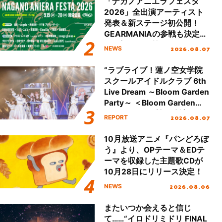
「ナガノアニエラフェスタ
2026」全出演アーティスト
発表＆新ステージ初公開！
GEARMANIAの参戦も決定
し、初となる第3ステージの
2026.08.07
NEWS
全貌が明らかに！
“ラブライブ！蓮ノ空女学院
スクールアイドルクラブ 6th
Live Dream ～Bloom Garden
Party～ ＜Bloom Garden
Party Stage／埼玉公演＞”
2026.08.07
REPORT
Day.1レポート！
10月放送アニメ『パンどろぼ
う』より、OPテーマ＆EDテ
ーマを収録した主題歌CDが
10月28日にリリース決定！
2026.08.06
NEWS
またいつか会えると信じ
て……“イロドリミドリ FINAL