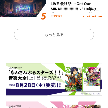
LIVE 最終話 ～Get Our
MIRAI!!!!!!!!!!!!!!～”10年の活
動を経てファイナルを迎える
2026.08.06
REPORT
本公演をレポート
もっと見る