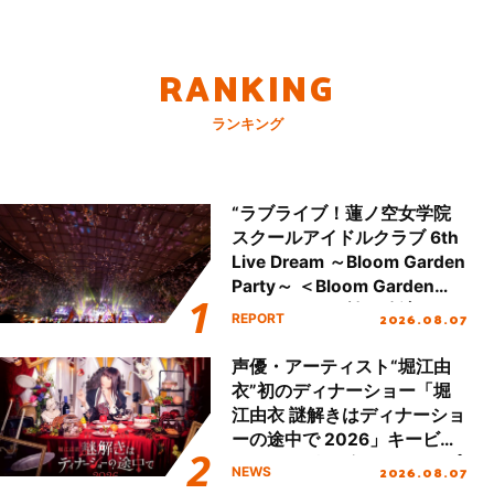
RANKING
ランキング
“ラブライブ！蓮ノ空女学院
スクールアイドルクラブ 6th
Live Dream ～Bloom Garden
Party～ ＜Bloom Garden
Party Stage／埼玉公演＞”
2026.08.07
REPORT
Day.2レポート！
声優・アーティスト“堀江由
衣”初のディナーショー「堀
江由衣 謎解きはディナーショ
ーの途中で 2026」キービジ
ュアル＆グッズラインナップ
2026.08.07
NEWS
が公開！