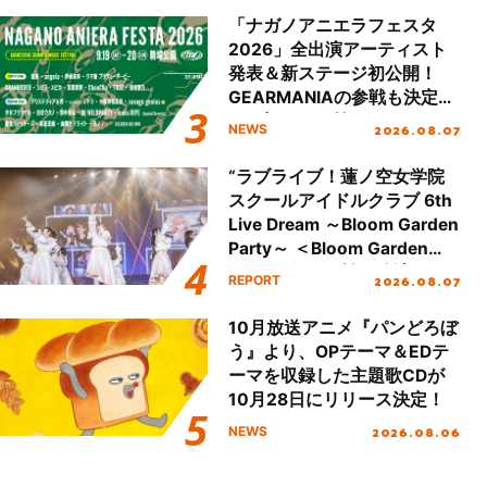
「ナガノアニエラフェスタ
2026」全出演アーティスト
発表＆新ステージ初公開！
GEARMANIAの参戦も決定
し、初となる第3ステージの
2026.08.07
NEWS
全貌が明らかに！
“ラブライブ！蓮ノ空女学院
スクールアイドルクラブ 6th
Live Dream ～Bloom Garden
Party～ ＜Bloom Garden
Party Stage／埼玉公演＞”
2026.08.07
REPORT
Day.1レポート！
10月放送アニメ『パンどろぼ
う』より、OPテーマ＆EDテ
ーマを収録した主題歌CDが
10月28日にリリース決定！
2026.08.06
NEWS