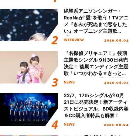
!!」Dear 横浜BUNTAI”をレポ
ート!!
絶望系アニソンシンガー・
ReoNaが“愛”を歌う！TVアニ
メ『きみが死ぬまで恋をした
い』オープニング主題歌
「Amore」インタビュー
2026.08.03
INTERVIEW
『名探偵プリキュア！』後期
主題歌シングル 9月30日発売
決定！ 後期エンディング主題
歌「いつかわかる☆きっとあ
える」TVサイズ先行配信開
2026.08.03
NEWS
始！
22/7、17thシングルが10月
21日に発売決定！新アーティ
ストビジュアル、BD収録内容
＆CD購入者特典も解禁！
2026.08.04
NEWS