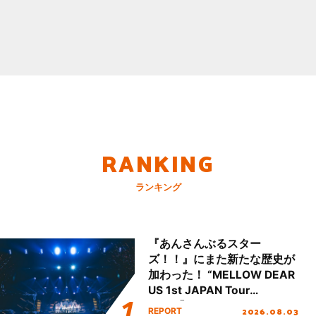
RANKING
ランキング
『あんさんぶるスター
ズ！！』にまた新たな歴史が
加わった！ “MELLOW DEAR
US 1st JAPAN Tour
Final「NICE to meet YOU
2026.08.03
REPORT