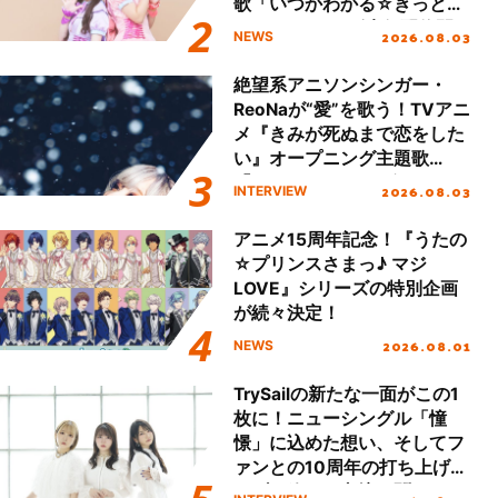
歌「いつかわかる☆きっとあ
える」TVサイズ先行配信開
2026.08.03
NEWS
始！
絶望系アニソンシンガー・
ReoNaが“愛”を歌う！TVアニ
メ『きみが死ぬまで恋をした
い』オープニング主題歌
「Amore」インタビュー
2026.08.03
INTERVIEW
アニメ15周年記念！『うたの
☆プリンスさまっ♪ マジ
LOVE』シリーズの特別企画
が続々決定！
2026.08.01
NEWS
TrySailの新たな一面がこの1
枚に！ニューシングル「憧
憬」に込めた想い、そしてフ
ァンとの10周年の打ち上げラ
イブを終えた心境を聞いた。