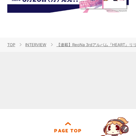
TOP
INTERVIEW
【連載】ReoNa 3rdアルバム『HEART』リ
PAGE TOP