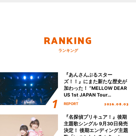
RANKING
ランキング
『あんさんぶるスター
ズ！！』にまた新たな歴史が
加わった！ “MELLOW DEAR
US 1st JAPAN Tour
Final「NICE to meet YOU
2026.08.03
REPORT
!!」Dear 横浜BUNTAI”をレポ
ート!!
『名探偵プリキュア！』後期
主題歌シングル 9月30日発売
決定！ 後期エンディング主題