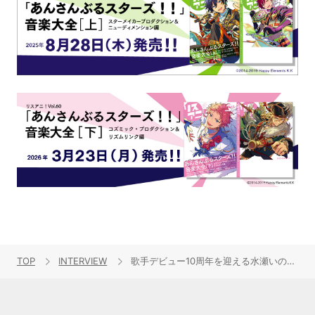
TOP
INTERVIEW
歌手デビュー10周年を迎える水瀬いのりが初のベスト盤『Travel Record』と2ndハーフアルバム『Turquoise』を同時リリース！年々増してゆくアーティスト活動への“熱い想い”を語るロングインタビュー