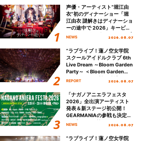
声優・アーティスト“堀江由
衣”初のディナーショー「堀
江由衣 謎解きはディナーショ
ーの途中で 2026」キービジ
ュアル＆グッズラインナップ
2026.08.07
NEWS
が公開！
“ラブライブ！蓮ノ空女学院
スクールアイドルクラブ 6th
Live Dream ～Bloom Garden
Party～ ＜Bloom Garden
Party Stage／埼玉公演＞”
2026.08.07
REPORT
Day.2レポート！
「ナガノアニエラフェスタ
2026」全出演アーティスト
発表＆新ステージ初公開！
GEARMANIAの参戦も決定
し、初となる第3ステージの
2026.08.07
NEWS
全貌が明らかに！
“ラブライブ！蓮ノ空女学院