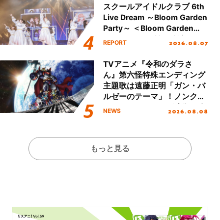
スクールアイドルクラブ 6th
Live Dream ～Bloom Garden
Party～ ＜Bloom Garden
Party Stage／埼玉公演＞”
2026.08.07
REPORT
Day.1レポート！
TVアニメ『令和のダラさ
ん』第六怪特殊エンディング
主題歌は遠藤正明「ガン・バ
ルゼーのテーマ」！ノンクレ
ジットエンディング映像も公
2026.08.08
NEWS
開！
もっと見る