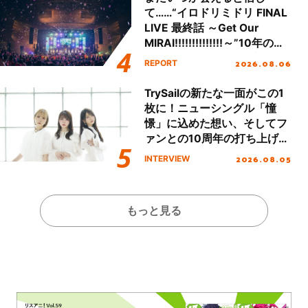
て……“イロドリミドリ FINAL
LIVE 最終話 ～Get Our
MIRAI!!!!!!!!!!!!!!～”10年の活
動を経てファイナルを迎える
2026.08.06
REPORT
本公演をレポート
TrySailの新たな一面がこの1
枚に！ニューシングル「憧
憬」に込めた想い、そしてフ
ァンとの10周年の打ち上げラ
イブを終えた心境を聞いた。
2026.08.05
INTERVIEW
もっと見る