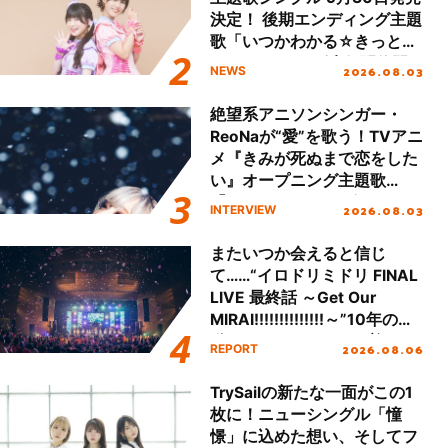
決定！ 後期エンディング主題
歌「いつかわかる☆きっとあ
える」TVサイズ先行配信開
2026.08.03
NEWS
始！
絶望系アニソンシンガー・
ReoNaが“愛”を歌う！TVアニ
メ『きみが死ぬまで恋をした
い』オープニング主題歌
「Amore」インタビュー
2026.08.03
INTERVIEW
またいつか会えると信じ
て……“イロドリミドリ FINAL
LIVE 最終話 ～Get Our
MIRAI!!!!!!!!!!!!!!～”10年の活
動を経てファイナルを迎える
2026.08.06
REPORT
本公演をレポート
TrySailの新たな一面がこの1
枚に！ニューシングル「憧
憬」に込めた想い、そしてフ