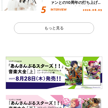
ァンとの10周年の打ち上げラ
イブを終えた心境を聞いた。
2026.08.05
INTERVIEW
もっと見る