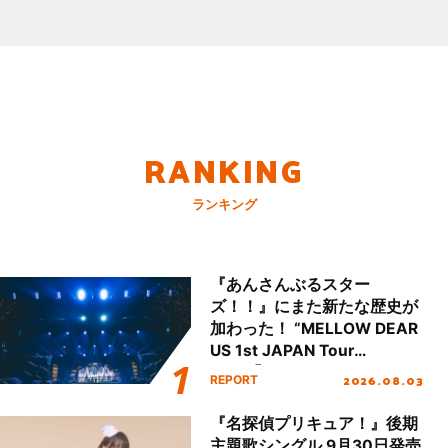
RANKING
ランキング
『あんさんぶるスター
ズ！！』にまた新たな歴史が
加わった！ “MELLOW DEAR
US 1st JAPAN Tour
Final「NICE to meet YOU
2026.08.03
REPORT
!!」Dear 横浜BUNTAI”をレポ
ート!!
『名探偵プリキュア！』後期
主題歌シングル 9月30日発売