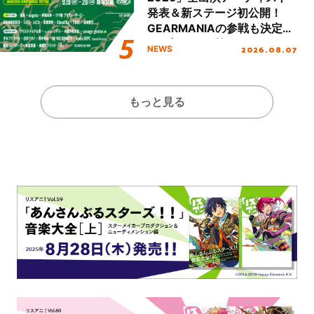
発表＆新ステージ初公開！
GEARMANIAの参戦も決定
し、初となる第3ステージの
2026.08.07
NEWS
全貌が明らかに！
もっと見る