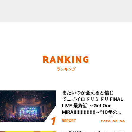
RANKING
ランキング
またいつか会えると信じ
て……“イロドリミドリ FINAL
LIVE 最終話 ～Get Our
MIRAI!!!!!!!!!!!!!!～”10年の活
動を経てファイナルを迎える
2026.08.06
REPORT
本公演をレポート