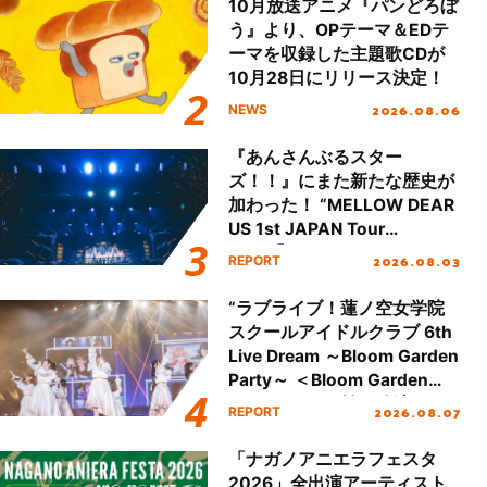
10月放送アニメ『パンどろぼ
う』より、OPテーマ＆EDテ
ーマを収録した主題歌CDが
10月28日にリリース決定！
2026.08.06
NEWS
『あんさんぶるスター
ズ！！』にまた新たな歴史が
加わった！ “MELLOW DEAR
US 1st JAPAN Tour
Final「NICE to meet YOU
2026.08.03
REPORT
!!」Dear 横浜BUNTAI”をレポ
ート!!
“ラブライブ！蓮ノ空女学院
スクールアイドルクラブ 6th
Live Dream ～Bloom Garden
Party～ ＜Bloom Garden
Party Stage／埼玉公演＞”
2026.08.07
REPORT
Day.1レポート！
「ナガノアニエラフェスタ
2026」全出演アーティスト