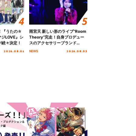
！『うたの☆
雨宮天 新しい形のライブ”Room
ジLOVE』シ
Theory”完走！自身プロデュー
が続々決定！
スのアクセサリーブランド
「genuine blue」の新作アクセ
2026.08.01
2026.08.03
NEWS
サリー予約も開始！