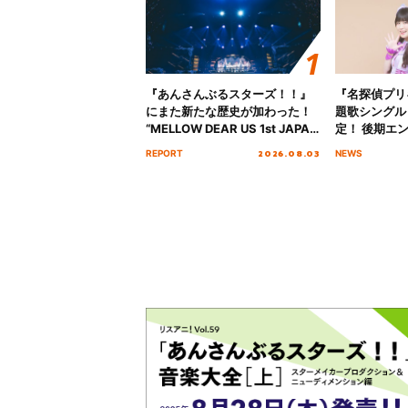
『あんさんぶるスターズ！！』
『名探偵プリ
にまた新たな歴史が加わった！
題歌シングル
“MELLOW DEAR US 1st JAPAN
定！ 後期エ
Tour Final「NICE to meet YOU
「いつかわか
2026.08.03
REPORT
NEWS
!!」Dear 横浜BUNTAI”をレポー
る」TVサイ
ト!!