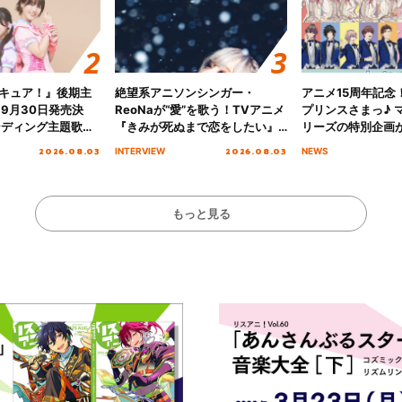
キュア！』後期主
絶望系アニソンシンガー・
アニメ15周年記念
 9月30日発売決
ReoNaが“愛”を歌う！TVアニメ
プリンスさまっ♪ マ
ンディング主題歌
『きみが死ぬまで恋をしたい』
リーズの特別企画
る☆きっとあえ
オープニング主題歌「Amore」
2026.08.03
2026.08.03
INTERVIEW
NEWS
ズ先行配信開始！
インタビュー
もっと見る