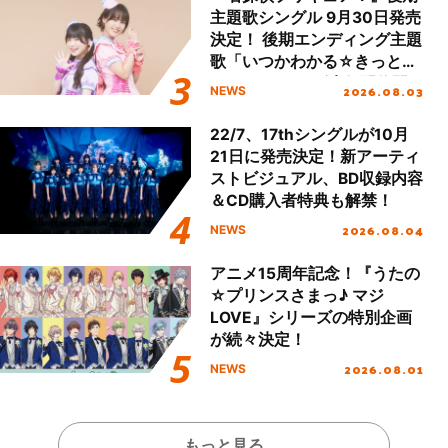
主題歌シングル 9月30日発売
決定！ 後期エンディング主題
歌「いつかわかる☆きっとあ
える」TVサイズ先行配信開
2026.08.03
NEWS
始！
22/7、17thシングルが10月
21日に発売決定！新アーティ
ストビジュアル、BD収録内容
＆CD購入者特典も解禁！
2026.08.04
NEWS
アニメ15周年記念！『うたの
☆プリンスさまっ♪ マジ
LOVE』シリーズの特別企画
が続々決定！
2026.08.01
NEWS
もっと見る