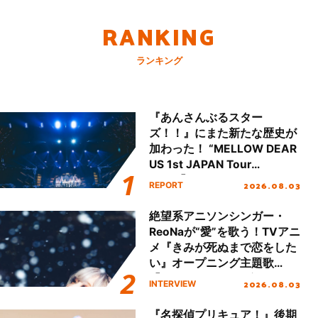
RANKING
ランキング
『あんさんぶるスター
ズ！！』にまた新たな歴史が
加わった！ “MELLOW DEAR
US 1st JAPAN Tour
Final「NICE to meet YOU
2026.08.03
REPORT
!!」Dear 横浜BUNTAI”をレポ
ート!!
絶望系アニソンシンガー・
ReoNaが“愛”を歌う！TVアニ
メ『きみが死ぬまで恋をした
い』オープニング主題歌
「Amore」インタビュー
2026.08.03
INTERVIEW
『名探偵プリキュア！』後期