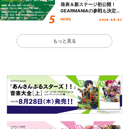
発表＆新ステージ初公開！
GEARMANIAの参戦も決定
し、初となる第3ステージの
2026.08.07
NEWS
全貌が明らかに！
もっと見る