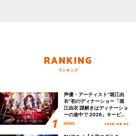
RANKING
ランキング
声優・アーティスト“堀江由
衣”初のディナーショー「堀
江由衣 謎解きはディナーショ
ーの途中で 2026」キービジ
ュアル＆グッズラインナップ
2026.08.07
NEWS
が公開！