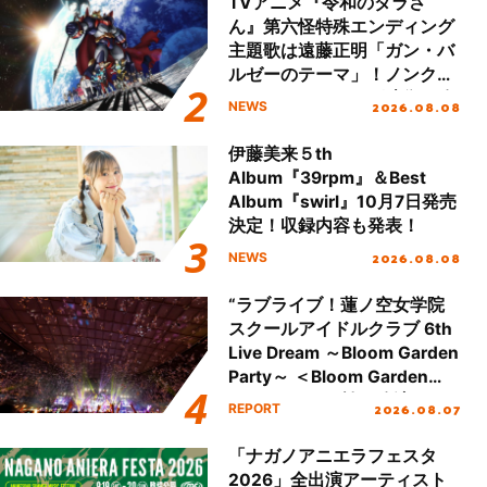
TVアニメ『令和のダラさ
ん』第六怪特殊エンディング
主題歌は遠藤正明「ガン・バ
ルゼーのテーマ」！ノンクレ
ジットエンディング映像も公
2026.08.08
NEWS
開！
伊藤美来５th
Album『39rpm』＆Best
Album『swirl』10月7日発売
決定！収録内容も発表！
2026.08.08
NEWS
“ラブライブ！蓮ノ空女学院
スクールアイドルクラブ 6th
Live Dream ～Bloom Garden
Party～ ＜Bloom Garden
Party Stage／埼玉公演＞”
2026.08.07
REPORT
Day.2レポート！
「ナガノアニエラフェスタ
2026」全出演アーティスト