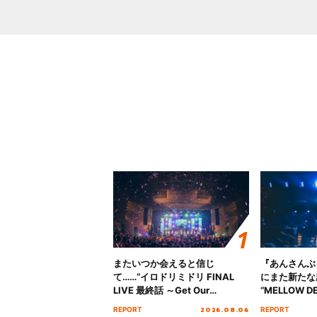
またいつか会えると信じ
『あんさんぶ
て……“イロドリミドリ FINAL
にまた新たな
LIVE 最終話 ～Get Our
“MELLOW DE
MIRAI!!!!!!!!!!!!!!～”10年の活動
Tour Final「
2026.08.06
REPORT
REPORT
を経てファイナルを迎える本公
!!」Dear 