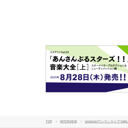
演をレポート
ト!!
TOP
INTERVIEW
UniteUp!ワンマンライブ“sMi