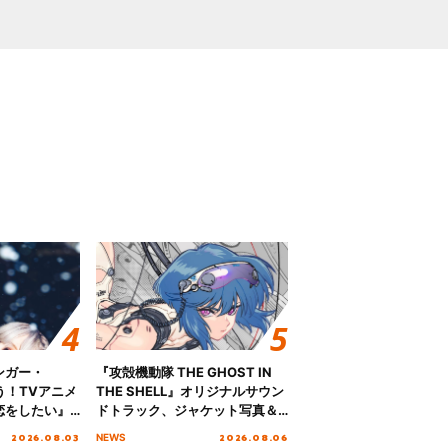
ンガー・
『攻殻機動隊 THE GHOST IN
歌う！TVアニメ
THE SHELL』オリジナルサウン
恋をしたい』
ドトラック、ジャケット写真＆
「Amore」
収録楽曲を公開！
2026.08.03
2026.08.06
NEWS