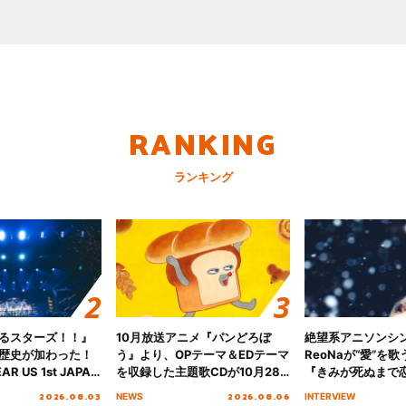
RANKING
ランキング
るスターズ！！』
10月放送アニメ『パンどろぼ
絶望系アニソンシ
歴史が加わった！
う』より、OPテーマ＆EDテーマ
ReoNaが“愛”を
AR US 1st JAPAN
を収録した主題歌CDが10月28
『きみが死ぬまで
NICE to meet YOU
日にリリース決定！
オープニング主題歌
2026.08.03
2026.08.06
NEWS
INTERVIEW
横浜BUNTAI”をレポー
インタビュー