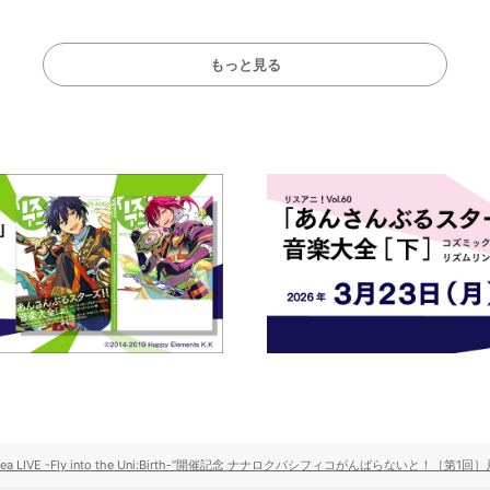
もっと見る
Lea LIVE -Fly into the Uni:Birth-”開催記念 ナナロクパシフィコがんばらないと！［第