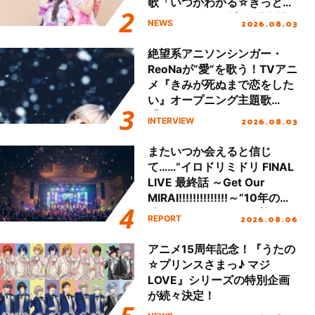
歌「いつかわかる☆きっとあ
える」TVサイズ先行配信開
2026.08.03
NEWS
始！
絶望系アニソンシンガー・
ReoNaが“愛”を歌う！TVアニ
メ『きみが死ぬまで恋をした
い』オープニング主題歌
「Amore」インタビュー
2026.08.03
INTERVIEW
またいつか会えると信じ
て……“イロドリミドリ FINAL
LIVE 最終話 ～Get Our
MIRAI!!!!!!!!!!!!!!～”10年の活
動を経てファイナルを迎える
2026.08.06
REPORT
本公演をレポート
アニメ15周年記念！『うたの
☆プリンスさまっ♪ マジ
LOVE』シリーズの特別企画
が続々決定！