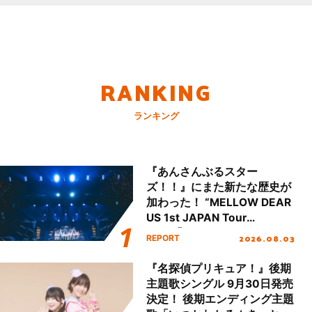
RANKING
ランキング
『あんさんぶるスター
ズ！！』にまた新たな歴史が
加わった！ “MELLOW DEAR
US 1st JAPAN Tour
Final「NICE to meet YOU
2026.08.03
REPORT
!!」Dear 横浜BUNTAI”をレポ
ート!!
『名探偵プリキュア！』後期
主題歌シングル 9月30日発売
決定！ 後期エンディング主題