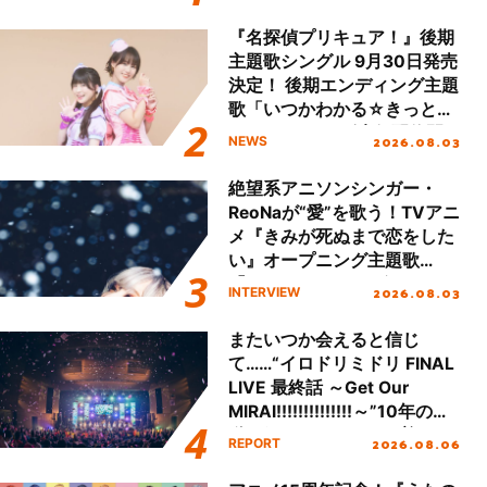
!!」Dear 横浜BUNTAI”をレポ
ート!!
『名探偵プリキュア！』後期
主題歌シングル 9月30日発売
決定！ 後期エンディング主題
歌「いつかわかる☆きっとあ
える」TVサイズ先行配信開
2026.08.03
NEWS
始！
絶望系アニソンシンガー・
ReoNaが“愛”を歌う！TVアニ
メ『きみが死ぬまで恋をした
い』オープニング主題歌
「Amore」インタビュー
2026.08.03
INTERVIEW
またいつか会えると信じ
て……“イロドリミドリ FINAL
LIVE 最終話 ～Get Our
MIRAI!!!!!!!!!!!!!!～”10年の活
動を経てファイナルを迎える
2026.08.06
REPORT
本公演をレポート