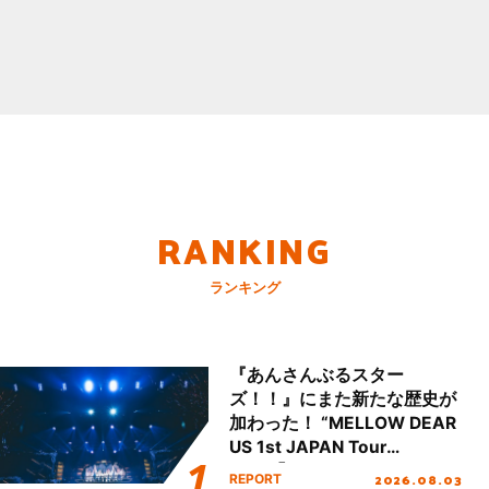
RANKING
ランキング
『あんさんぶるスター
ズ！！』にまた新たな歴史が
加わった！ “MELLOW DEAR
US 1st JAPAN Tour
Final「NICE to meet YOU
2026.08.03
REPORT